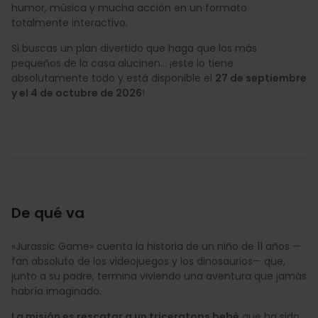
humor, música y mucha acción en un formato
totalmente interactivo.
Si buscas un plan divertido que haga que los más
pequeños de la casa alucinen… ¡este lo tiene
absolutamente todo y está disponible el
27 de septiembre
y el 4 de octubre de 2026
!
De qué va
«Jurassic Game» cuenta la historia de un niño de 11 años —
fan absoluto de los videojuegos y los dinosaurios— que,
junto a su padre, termina viviendo una aventura que jamás
habría imaginado.
La misión es rescatar a un triceratops bebé
que ha sido