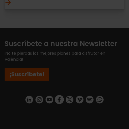
Suscríbete a nuestra Newsletter
¡No te pierdas los mejores planes para disfrutar en
València!
¡Suscríbete!
https://www.linkedin.com/company/turismo-valencia/mycompany/
https://www.instagram.com/visit_valencia/
https://www.youtube.com/user/Turisvale
https://www.facebook.com/turismov
https://twitter.com/Valenciatu
https://vimeo.com/visitva
https://open.spotif
https://api.whatsapp.com/se