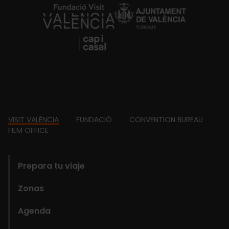
https://fundacion.visitvalencia.com/
Footer
VISIT VALÈNCIA
FUNDACIÓ
CONVENTION BUREAU
FILM OFFICE
domains
Prepara tu viaje
Zonas
Agenda