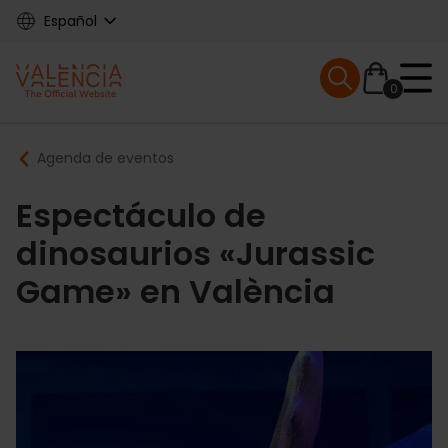
Skip
Español
to
main
Mobile menu ex
content
0
Main
Breadcrumb
Agenda de eventos
navigation
Espectáculo de
dinosaurios «Jurassic
Game» en València