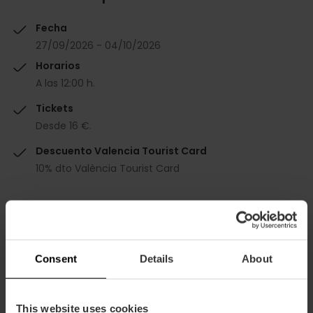
Fecha
27/09/2026 - 04/10/2026
Horarios
A las 12:00 h.
Tickets
Desde 16 €.
Descuento Valencia Tourist Card
10% dto València Tourist Card
Consent
Details
About
Cómo llegar
This website uses cookies