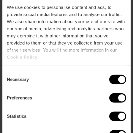
Metro
We use cookies to personalise content and ads, to
L3,
L5,
L9
provide social media features and to analyse our traffic.
Bus
We also share information about your use of our site with
4,
10,
11,
19,
31,
32,
70,
71,
72
our social media, advertising and analytics partners who
may combine it with other information that you’ve
provided to them or that they’ve collected from your use
of their services. You will find more information in our
Cookie Policy
.
s/n Bulevar Sur esquina Calle Pío IX, València, 46017
Consent
Necessary
Selection
Preferences
Statistics
ose