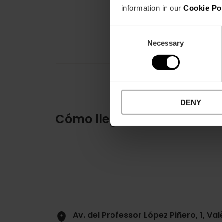
information in our
Cookie Po
Consent
Necessary
Selection
DENY
Cómo llegar
Av. del Professor López Piñero, 1, Va