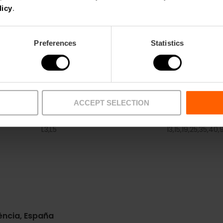
Desde 10 €.
licy
.
Preferences
Statistics
ACCEPT SELECTION
Metro
Bus
L3,
L5
13,
15,
19,
25,
35,
40,
9
lència, España