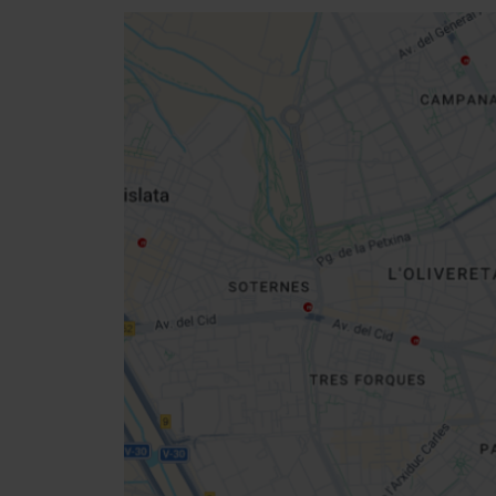
Close
sidebar
da
map
Get
your
location
Cómo llegar