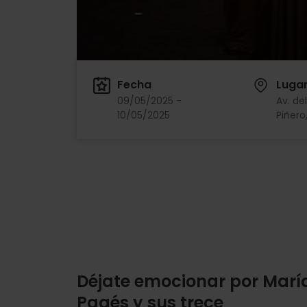
Fecha
Luga
09/05/2025 -
Av. de
10/05/2025
Piñero,
Déjate emocionar por Marí
Pagés y sus trece