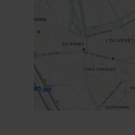
Close
sidebar
da
map
Get
your
location
Cómo llegar