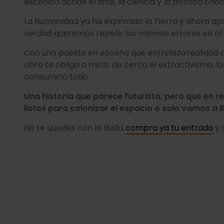
escénico donde el arte, la ciencia y la política cho
La humanidad ya ha exprimido la Tierra y ahora apu
verdad queremos repetir los mismos errores en o
Con una puesta en escena que entrelaza realidad do
obra te obliga a mirar de cerca el extractivismo, lo
consumirlo todo.
Una historia que parece futurista, pero que en r
listos para colonizar el espacio o solo vamos a 
No te quedes con la duda,
compra ya tu entrada
y 