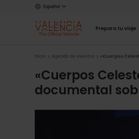
Skip
Español
to
main
Main
content
Prepara tu viaje
navigat
Breadcrumb
Inicio
Agenda de eventos
«Cuerpos Celest
«Cuerpos Celeste
documental sobr