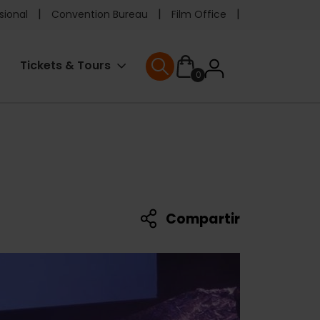
e
sional
Convention Bureau
Film Office
ader
User
Tickets & Tours
0
enu
User menu
accoun
menu
Compartir