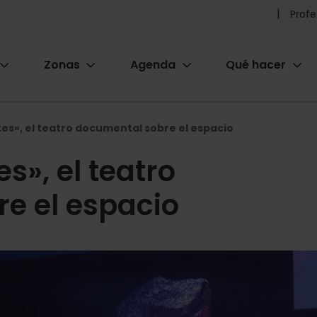
Pr
Profe
he
Zonas
Agenda
Qué hacer
m
ion
es», el teatro documental sobre el espacio
s», el teatro
e el espacio