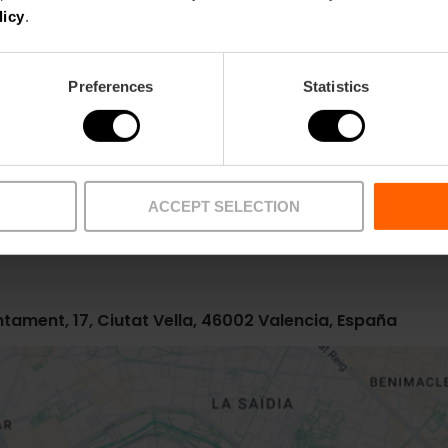
licy
.
Preferences
Statistics
Metro
Bus
L3,
L5,
L9
4,
6,
10,
11,
16,
26,
31,
3
81
ACCEPT SELECTION
juntament, 17, Ciutat Vella, 46002 Valencia, España