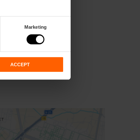
Marketing
2,
70,
71,
ACCEPT