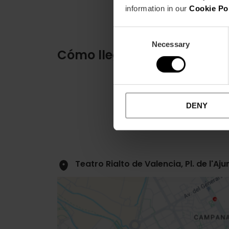
information in our
Cookie Po
Consent
Necessary
Selection
Cómo llegar
DENY
Teatro Rialto de Valencia, Pl. de l'A