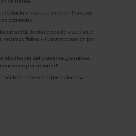
can de frente.
nta hacia el espacio exterior. Pero ¿de
tros planetas?
cumental, ficción y poesía visual, esta
s recursos finitos y nuestra obsesión por
ealidad habla del presente. ¿Estamos
llevárnoslo por delante?
descúbrelo con «Cuerpos celestes».