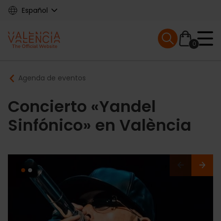
Skip
Español
to
main
Mobile menu ex
content
0
Main
Breadcrumb
Agenda de eventos
navigation
Concierto «Yandel
Sinfónico» en València