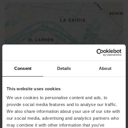
ose
ebar
p
Consent
Details
About
Activar mapa
r
ation
This website uses cookies
We use cookies to personalise content and ads, to
provide social media features and to analyse our traffic.
We also share information about your use of our site with
our social media, advertising and analytics partners who
Cómo llegar
may combine it with other information that you’ve