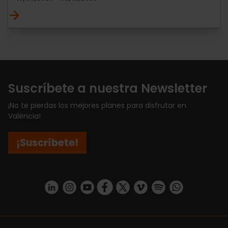
Suscríbete a nuestra Newsletter
¡No te pierdas los mejores planes para disfrutar en
València!
¡Suscríbete!
https://www.linkedin.com/company/turismo-valencia/mycompany/
https://www.instagram.com/visit_valencia/
https://www.youtube.com/user/Turisvale
https://www.facebook.com/turismov
https://twitter.com/Valenciatu
https://vimeo.com/visitva
https://open.spotif
https://api.whatsapp.com/se