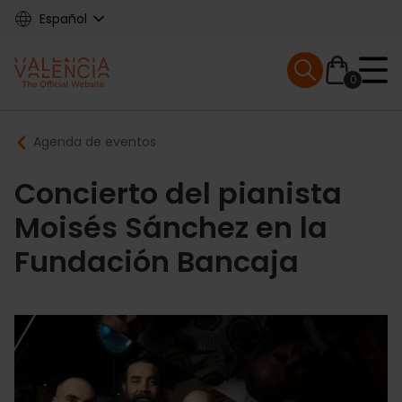
Skip
Español
to
main
Mobile menu ex
content
0
Main
Breadcrumb
Agenda de eventos
navigation
Concierto del pianista
Moisés Sánchez en la
Fundación Bancaja