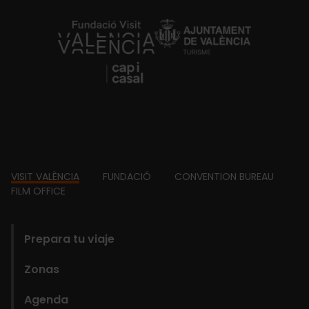
https://fundacion.visitvalencia.com/
Footer
VISIT VALÈNCIA
FUNDACIÓ
CONVENTION BUREAU
FILM OFFICE
domains
Prepara tu viaje
Zonas
Agenda