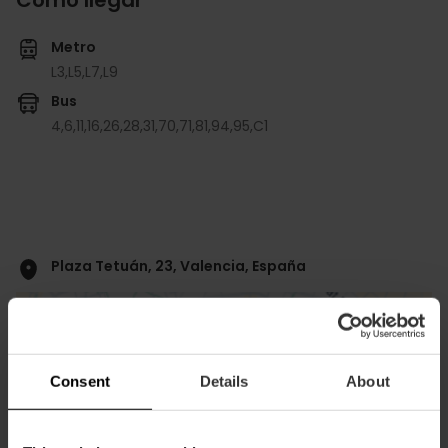
Metro
L3,
L5,
L7,
L9
Bus
4,
6,
11,
16,
26,
28,
31,
70,
71,
81,
94,
95,
C1
Plaza Tetuán, 23, Valencia, España
Consent
Details
About