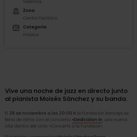
València.
Zona
Centro histórico
Categoría
música
Vive una noche de jazz en directo junto
al pianista Moisés Sánchez y su banda.
El
28 de noviembre a las 20:00 h
la Fundación Bancaja se
llena de ritmo con el concierto
«Dedication II»
, una nueva
cita dentro del ciclo «Concerts a la Fundació».
El pianista y compositor
Moisés Sánchez llega