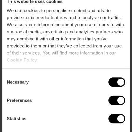
This website uses cookies
ose
We use cookies to personalise content and ads, to
ebar
provide social media features and to analyse our traffic.
p
We also share information about your use of our site with
Activar mapa
r
our social media, advertising and analytics partners who
ation
may combine it with other information that you’ve
provided to them or that they’ve collected from your use
of their services. You will find more information in our
Cookie Policy
.
Cómo llegar
Consent
Necessary
Selection
Preferences
Statistics