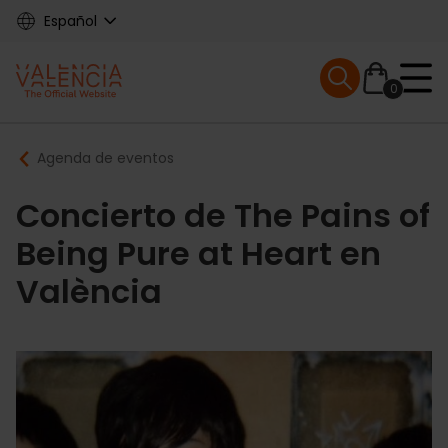
Skip
Español
to
main
Mobile menu ex
content
0
Main
Breadcrumb
Agenda de eventos
navigation
Concierto de The Pains of
Being Pure at Heart en
València