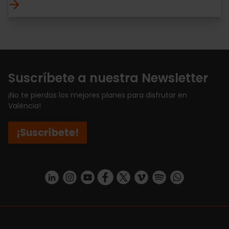
Suscríbete a nuestra Newsletter
¡No te pierdas los mejores planes para disfrutar en
València!
¡Suscríbete!
https://www.linkedin.com/company/turismo-valencia/mycompany/
https://www.instagram.com/visit_valencia/
https://www.youtube.com/user/Turisvale
https://www.facebook.com/turismov
https://twitter.com/Valenciatu
https://vimeo.com/visitva
https://open.spotif
https://api.whatsapp.com/se