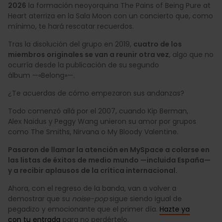
2026
la formación neoyorquina The Pains of Being Pure at
Heart aterriza en la Sala Moon con un concierto que, como
mínimo, te hará rescatar recuerdos.
Tras la disolución del grupo en 2019,
cuatro de los
miembros originales se van a reunir otra vez
, algo que no
ocurría desde la publicación de su segundo
álbum —«Belong»—.
¿Te acuerdas de cómo empezaron sus andanzas?
Todo comenzó allá por el 2007, cuando Kip Berman,
Alex Naidus y Peggy Wang unieron su amor por grupos
como The Smiths, Nirvana o My Bloody Valentine.
Pasaron de llamar la atención en MySpace a colarse en
las listas de éxitos de medio mundo —incluida España—
y a recibir aplausos de la crítica internacional.
Ahora, con el regreso de la banda, van a volver a
demostrar que su
noise-pop
sigue siendo igual de
pegadizo y emocionante que el primer día.
Hazte ya
con tu entrada
para no perdértelo.