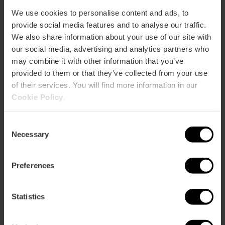
ose
We use cookies to personalise content and ads, to
ebar
p
provide social media features and to analyse our traffic.
We also share information about your use of our site with
Activar mapa
r
our social media, advertising and analytics partners who
ation
may combine it with other information that you’ve
provided to them or that they’ve collected from your use
of their services. You will find more information in our
Cookie Policy
.
Cómo llegar
Consent
Necessary
Selection
Preferences
Statistics