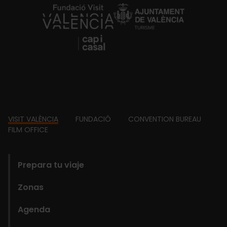
https://fundacion.visitvalencia.com/
Footer
VISIT VALÈNCIA
FUNDACIÓ
CONVENTION BUREAU
FILM OFFICE
domains
Prepara tu viaje
Zonas
Agenda