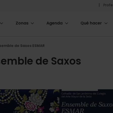
Pr
Profe
he
Zonas
Agenda
Qué hacer
m
ion
nsemble de Saxos ESMAR
semble de Saxos