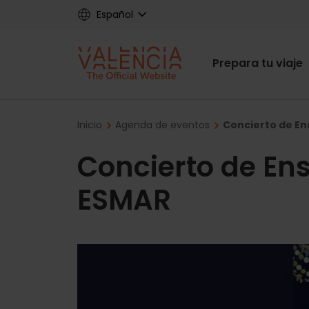
Skip
Español
to
main
Main
content
Prepara tu viaje
navigat
Breadcrumb
Inicio
Agenda de eventos
Concierto de E
Concierto de En
ESMAR