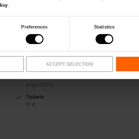
licy
.
Preferences
Statistics
Fecha
ACCEPT SELECTION
15/12/2024 - 15/12/2024
Horarios
A las 11:00 h.
Tickets
10 €.