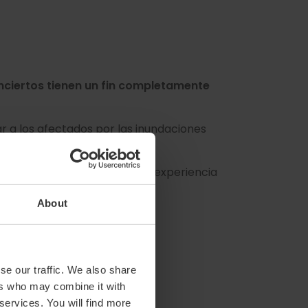
nciertos tienen un fin completamente
 a los afectados por las inundaciones
io mientras disfrutas de una experiencia
About
an solo 10 €.
se our traffic. We also share
ers who may combine it with
 services. You will find more