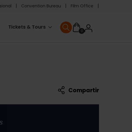
e
sional
Convention Bureau
Film Office
ader
User
Tickets & Tours
0
enu
User menu
accoun
menu
Compartir