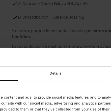
A. Dvorak – Danza Eslava N.8, Op. 46
D. Shostakovich – Suite de Jazz N.2
Y espera, porque lo mejor de todo es que
estos co
benéfico.
La recaudación se destinará íntegramente a ayudar
provocadas por la DANA.
¿Te vienes a formar parte de este proyecto solidar
musical exquisita con «Los conciertos del Huerto»?
Details
La entrada puedes adquirirla en la taquilla por t
e content and ads, to provide social media features and to analy
 our site with our social media, advertising and analytics partn
 provided to them or that they’ve collected from your use of their