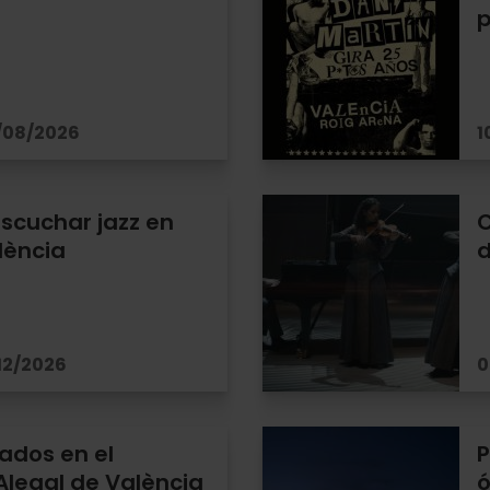
p
/08/2026
1
scuchar jazz en
C
lència
d
12/2026
0
ados en el
P
Alegal de València
ó