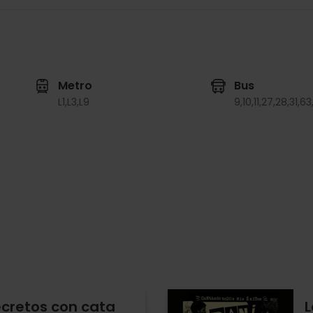
Metro
Bus
L1,
L3,
L9
9,
10,
11,
27,
28,
31,
63
ecretos con cata
L