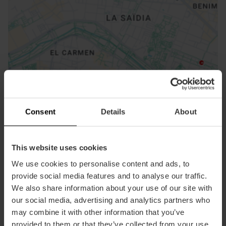
ose
ebar
p
Consent
Details
About
Activar mapa
r
ation
This website uses cookies
We use cookies to personalise content and ads, to
provide social media features and to analyse our traffic.
We also share information about your use of our site with
Cómo llegar
our social media, advertising and analytics partners who
may combine it with other information that you’ve
provided to them or that they’ve collected from your use