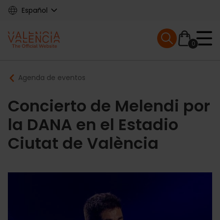
Skip
Español
to
main
Mobile menu ex
content
0
Main
Breadcrumb
Agenda de eventos
navigation
Concierto de Melendi por
la DANA en el Estadio
Ciutat de València