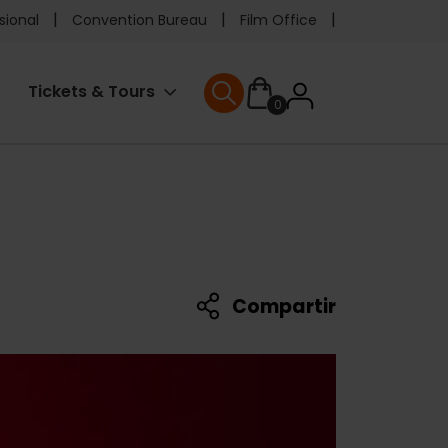
e
sional
Convention Bureau
Film Office
ader
User
Tickets & Tours
0
enu
User menu
accoun
menu
Compartir