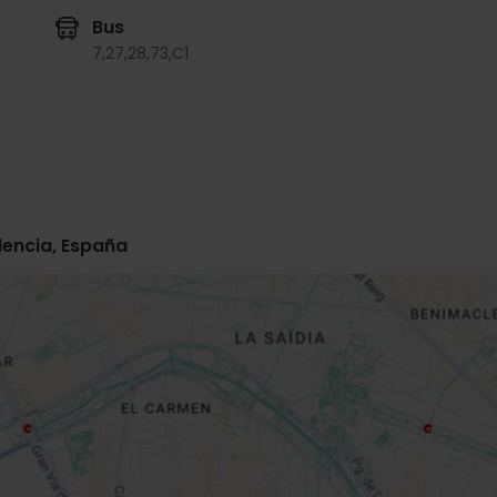
Bus
7,
27,
28,
73,
C1
alencia, España