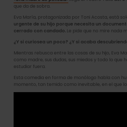
que da de sobra.
Eva María, protagonizada por Toni Acosta, está so
urgente de su hijo porque necesita un document
cerrado con candado.
Le pide que no mire nada m
¿Y si curiosea un poco? ¿Y si acaba descubrien
Mientras rebusca entre las cosas de su hijo, Eva M
como madre, sus dudas, sus miedos y todo lo que h
estudiar fuera.
Esta comedia en forma de monólogo habla con hu
momento, tan temido como inevitable, en el que los