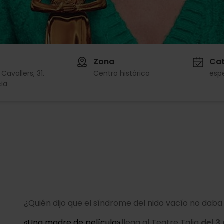
r
Zona
Cat
Cavallers, 31.
Centro histórico
esp
ia
¿Quién dijo que el síndrome del nido vacío no da
«Una madre de película»
llega al Teatre Talia
del 3