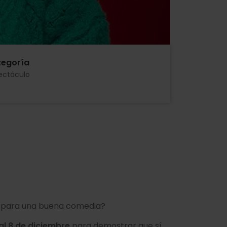
egoría
ectáculo
ba para una buena comedia?
 al 8 de diciembre
para demostrar que sí,