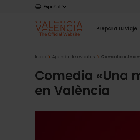
Skip
Español
to
main
Main
content
Prepara tu viaje
navigat
Breadcrumb
Inicio
Agenda de eventos
Comedia «Una ma
Comedia «Una m
en València