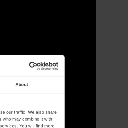
About
se our traffic. We also share
ers who may combine it with
 services. You will find more