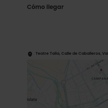
Cómo llegar
Teatre Talia, Calle de Caballeros, V
Close
sidebar
da
map