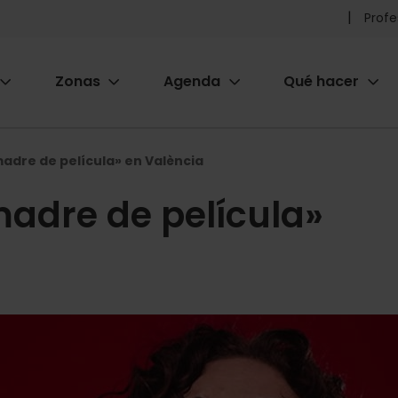
Pr
Profe
he
Zonas
Agenda
Qué hacer
m
ion
dre de película» en València
adre de película»