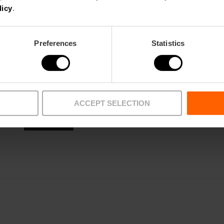
licy
.
Preferences
Statistics
ACCEPT SELECTION
Yo voy