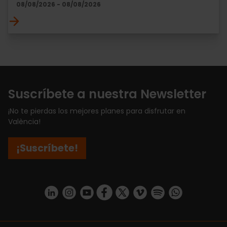
08/08/2026 - 08/08/2026
Suscríbete a nuestra Newsletter
¡No te pierdas los mejores planes para disfrutar en
València!
¡Suscríbete!
https://www.linkedin.com/company/turismo-valencia/mycompany/
https://www.instagram.com/visit_valencia/
https://www.youtube.com/user/Turisvale
https://www.facebook.com/turismov
https://twitter.com/Valenciatu
https://vimeo.com/visitva
https://open.spotif
https://api.whatsapp.com/se