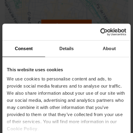
ose
ebar
p
Activar mapa
r
ation
Consent
Details
About
This website uses cookies
Cómo llegar
We use cookies to personalise content and ads, to
provide social media features and to analyse our traffic.
We also share information about your use of our site with
our social media, advertising and analytics partners who
may combine it with other information that you’ve
provided to them or that they’ve collected from your use
of their services. You will find more information in our
Cookie Policy
.