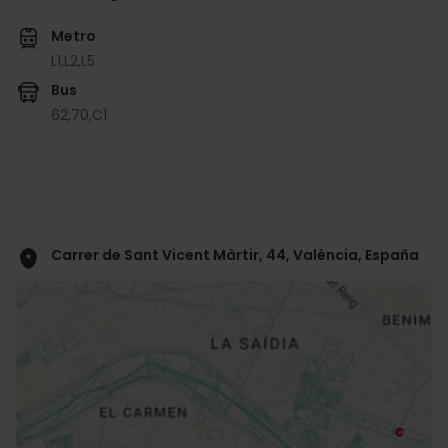
Metro
L1,
L2,
L5
Bus
62,
70,
C1
Carrer de Sant Vicent Màrtir, 44, València, España