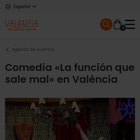
Skip
Español
to
main
Mobile menu ex
content
0
Main
Breadcrumb
Agenda de eventos
navigation
Comedia «La función que
sale mal» en València