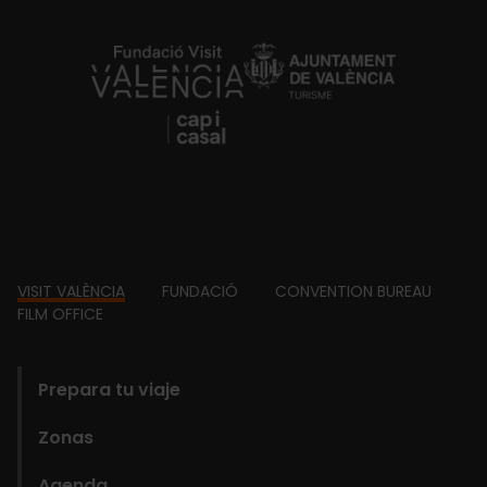
https://fundacion.visitvalencia.com/
Footer
VISIT VALÈNCIA
FUNDACIÓ
CONVENTION BUREAU
FILM OFFICE
domains
Prepara tu viaje
Zonas
Agenda