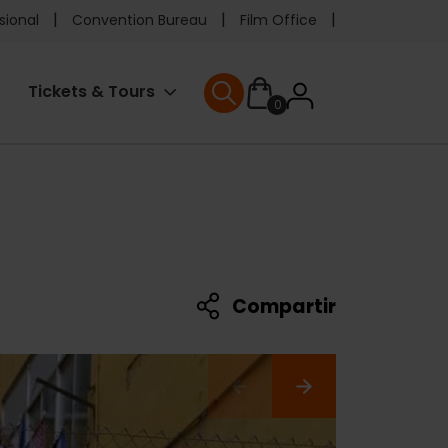
e
sional
Convention Bureau
Film Office
ader
User
Tickets & Tours
0
enu
User menu
accoun
menu
Compartir