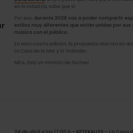
en la industria, sabe que sí.
Por eso,
durante 2026 vas a poder compartir espa
ar
estilos muy diferentes que están unidas por sus 
música con el público.
En esta cuarta edición, la propuesta aterriza en d
La Casa de la Mar y El Volander.
Mira, ¡hay un montón de fechas!
24 de abril a las 17:00 h –
KETEKALLES
– La Casa d