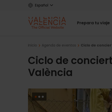
Skip
Español
to
main
Main
content
Prepara tu viaje
navigat
Breadcrumb
Inicio
Agenda de eventos
Ciclo de concie
Ciclo de concie
València