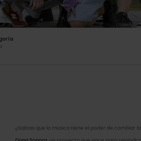
goría
a
¿Sabías que la música tiene el poder de cambiar l
Dona Sonora
, un proyecto que nace para reivindic