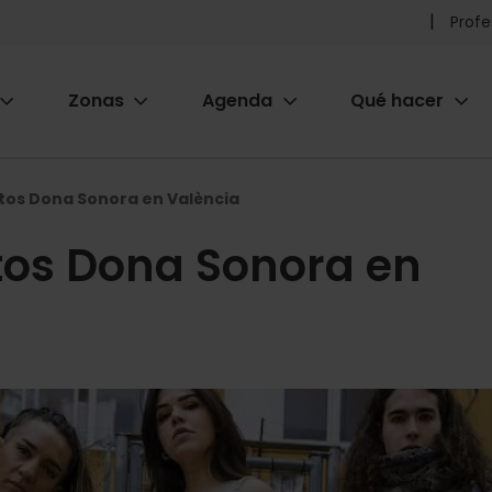
Pr
Profe
he
Zonas
Agenda
Qué hacer
m
ion
rtos Dona Sonora en València
rtos Dona Sonora en