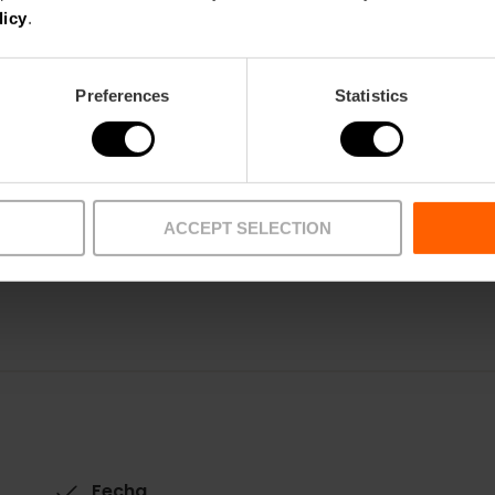
¿Te vienes a disfrutar de la mejor música con sell
licy
.
Preferences
Statistics
Claro que voy
ACCEPT SELECTION
Fecha