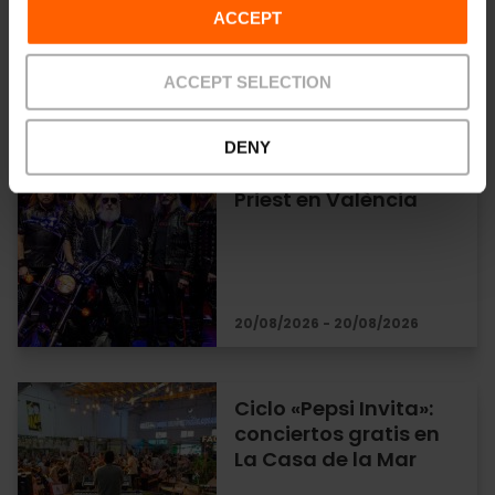
ACCEPT
ACCEPT SELECTION
04/08/2026 - 18/08/2026
DENY
Concierto de Judas
Priest en València
20/08/2026 - 20/08/2026
Ciclo «Pepsi Invita»:
conciertos gratis en
La Casa de la Mar