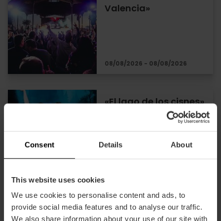
Valencia»
08/08/2026 - 08/08/2026
«El lago de los cisnes»
se representa este
verano en València
Consent
Details
About
03/08/2026 - 08/08/2026
This website uses cookies
We use cookies to personalise content and ads, to
Noches de flamenco
provide social media features and to analyse our traffic.
en València
We also share information about your use of our site with