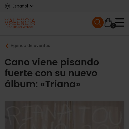
Skip
Español
to
main
Mobile menu ex
content
0
Main
Breadcrumb
Agenda de eventos
navigation
Cano viene pisando
fuerte con su nuevo
álbum: «Triana»