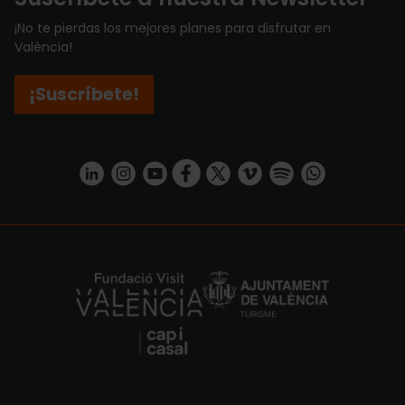
¡No te pierdas los mejores planes para disfrutar en
València!
¡Suscríbete!
https://www.linkedin.com/company/turismo-valencia/mycompany/
https://www.instagram.com/visit_valencia/
https://www.youtube.com/user/Turisvale
https://www.facebook.com/turismov
https://twitter.com/Valenciatu
https://vimeo.com/visitva
https://open.spotif
https://api.whatsapp.com/se
https://fundacion.visitvalencia.com/