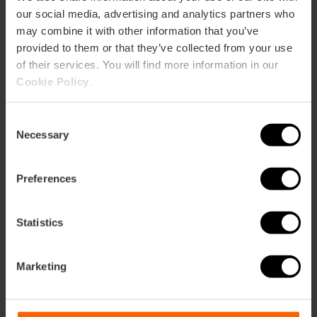
our social media, advertising and analytics partners who
may combine it with other information that you’ve
provided to them or that they’ve collected from your use
of their services. You will find more information in our
11/08/2026 - 11/08/2026
Cookie Policy
.
Consent
Ciclo de
Necessary
Selection
«Microconciertos» en
CaixaForum València
Preferences
Statistics
15/08/2026 - 15/08/2026
Marketing
Conciertos y tributos
en agosto en La Casa
de la Mar