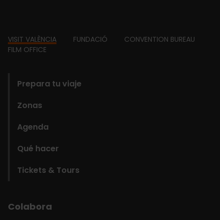
Footer
VISIT VALÈNCIA
FUNDACIÓ
CONVENTION BUREAU
FILM OFFICE
domains
Prepara tu viaje
Zonas
Agenda
Qué hacer
Tickets & Tours
Colabora