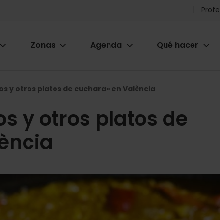
Pr
Profe
he
Zonas
Agenda
Qué hacer
m
ion
os y otros platos de cuchara» en València
s y otros platos de
ència