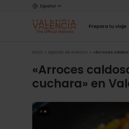
Skip
Español
to
main
Main
content
Prepara tu viaje
navigat
Breadcrumb
Inicio
Agenda de eventos
«Arroces caldos
«Arroces caldoso
cuchara» en Val