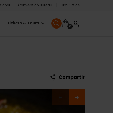
e
sional
Convention Bureau
Film Office
ader
User
Tickets & Tours
0
enu
User menu
accoun
menu
Compartir