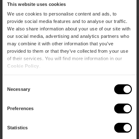
This website uses cookies
We use cookies to personalise content and ads, to
provide social media features and to analyse our traffic.
We also share information about your use of our site with
our social media, advertising and analytics partners who
También te puede interesar
may combine it with other information that you’ve
provided to them or that they’ve collected from your use
of their services. You will find more information in our
Cookie Policy
.
Consent
Necessary
Selection
Preferences
Statistics