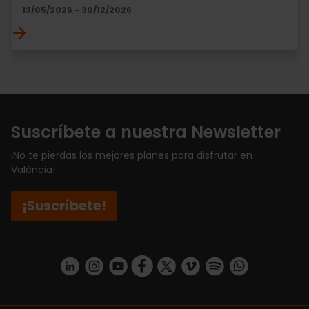
13/05/2026 - 30/12/2026
Suscríbete a nuestra Newsletter
¡No te pierdas los mejores planes para disfrutar en
València!
¡Suscríbete!
https://www.linkedin.com/company/turismo-valencia/mycompany/
https://www.instagram.com/visit_valencia/
https://www.youtube.com/user/Turisvale
https://www.facebook.com/turismov
https://twitter.com/Valenciatu
https://vimeo.com/visitva
https://open.spotif
https://api.whatsapp.com/se