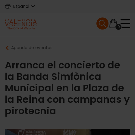
Skip
Español
to
main
Mobile menu ex
content
0
Main
Breadcrumb
Agenda de eventos
navigation
Arranca el concierto de
la Banda Simfònica
Municipal en la Plaza de
la Reina con campanas y
pirotecnia