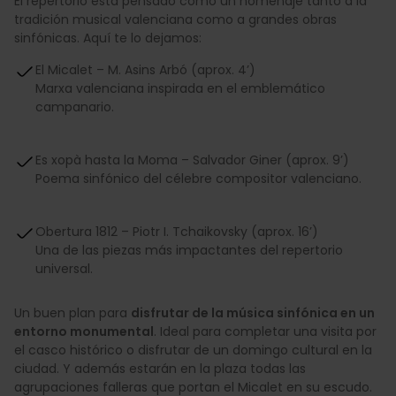
El repertorio está pensado como un homenaje tanto a la
tradición musical valenciana como a grandes obras
sinfónicas. Aquí te lo dejamos:
El Micalet – M. Asins Arbó (aprox. 4’)
Marxa valenciana inspirada en el emblemático
campanario.
Es xopà hasta la Moma – Salvador Giner (aprox. 9’)
Poema sinfónico del célebre compositor valenciano.
Obertura 1812 – Piotr I. Tchaikovsky (aprox. 16’)
Una de las piezas más impactantes del repertorio
universal.
Un buen plan para
disfrutar de la música sinfónica en un
entorno monumental
. Ideal para completar una visita por
el casco histórico o disfrutar de un domingo cultural en la
ciudad. Y además estarán en la plaza todas las
agrupaciones falleras que portan el Micalet en su escudo.