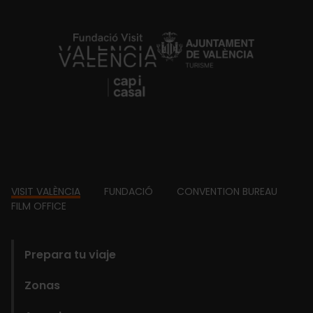
https://fundacion.visitvalencia.com/
Footer
VISIT VALÈNCIA
FUNDACIÓ
CONVENTION BUREAU
FILM OFFICE
domains
Prepara tu viaje
Zonas