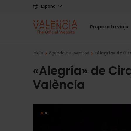
Skip
Español
to
main
Main
content
Prepara tu viaje
navigat
Breadcrumb
Inicio
Agenda de eventos
«Alegría» de Cir
«Alegría» de Cir
València