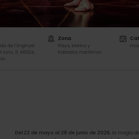
r
Zona
Cat
da de l´Enginyer
Playa, Marina y
mús
 Soto, 11, 46024,
Poblados marítimos
ia.
Del 22 de mayo al 28 de junio de 2026
, la magia d