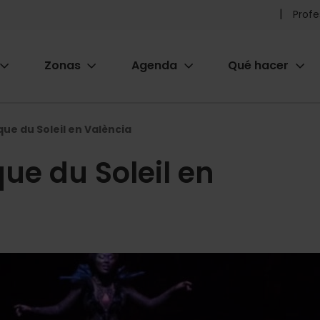
Pr
Profe
he
Zonas
Agenda
Qué hacer
m
ion
que du Soleil en València
que du Soleil en