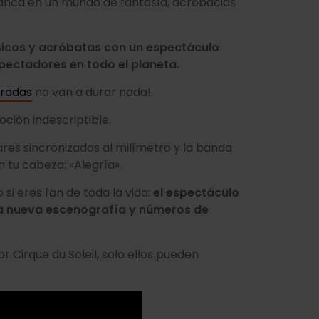
lanca en un mundo de fantasía, acrobacias
sicos y acróbatas con un espectáculo
pectadores en todo el planeta.
radas
no van a durar nada!
ción indescriptible.
res sincronizados al milímetro y la banda
 tu cabeza: «Alegría».
 si eres fan de toda la vida:
el espectáculo
na nueva escenografía y números de
r Cirque du Soleil, solo ellos pueden