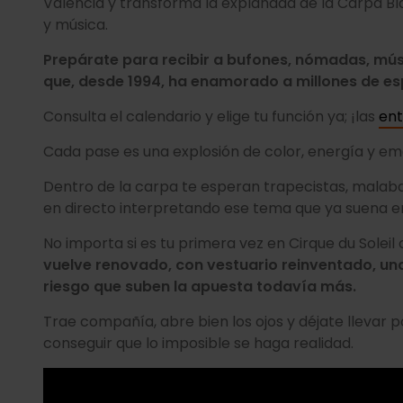
València y transforma la explanada de la Carpa B
y música.
Prepárate para recibir a bufones, nómadas, mú
que, desde 1994, ha enamorado a millones de es
Consulta el calendario y elige tu función ya; ¡las
ent
Cada pase es una explosión de color, energía y emo
Dentro de la carpa te esperan trapecistas, malaba
en directo interpretando ese tema que ya suena en
No importa si es tu primera vez en Cirque du Soleil o
vuelve renovado, con vestuario reinventado, u
riesgo que suben la apuesta todavía más.
Trae compañía, abre bien los ojos y déjate llevar po
conseguir que lo imposible se haga realidad.