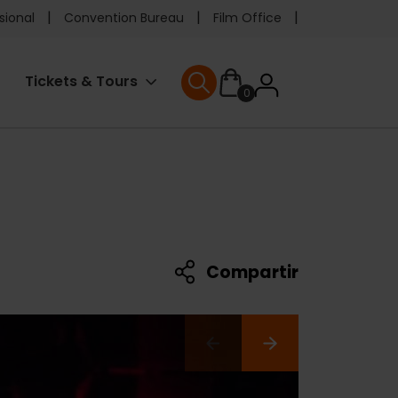
e
sional
Convention Bureau
Film Office
ader
User
Tickets & Tours
0
enu
User menu
accoun
menu
Compartir