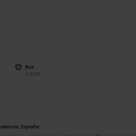
Bus
4,
30,
95
Valencia, España