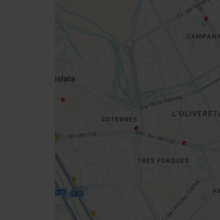
Close
sidebar
da
map
Get
your
location
Cómo llegar