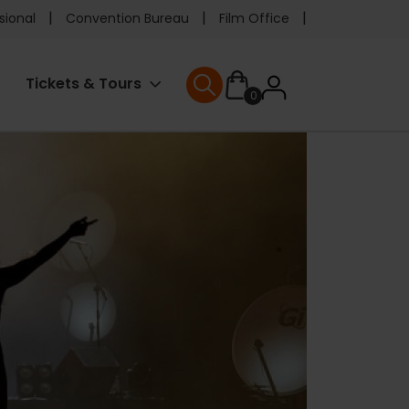
e
sional
Convention Bureau
Film Office
ader
User
Tickets & Tours
0
enu
User menu
accoun
menu