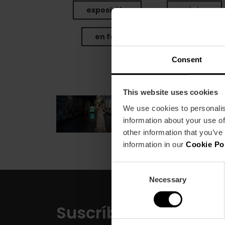
exposición
música
en familia
shopping
Consent
This website uses cookies
Exposición «La aventura
Exposición
We use cookies to personalis
MuVIM
«La
information about your use of
aventura
other information that you’ve
del
information in our
Cookie Po
pensamiento»
en
Consent
MuVIM
Necessary
Selection
Suscríbete a nuestr