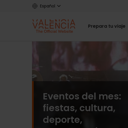
Skip
Español
to
main
Main
content
Prepara tu viaje
navigat
Eventos del mes:
fiestas, cultura,
deporte,