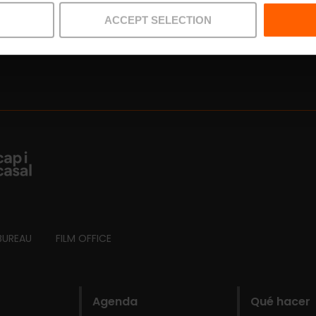
rutar en València!
ACCEPT SELECTION
BUREAU
FILM OFFICE
Agenda
Qué hacer