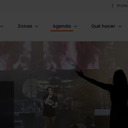
Pr
Profe
he
Zonas
Agenda
Qué hacer
m
ion