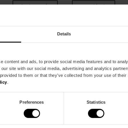
Gastronomía
espectáculo
fiestas y tradiciones
festival ur
Details
Navidad
fallas
 del pensamiento» en
e content and ads, to provide social media features and to analy
 our site with our social media, advertising and analytics partn
 provided to them or that they’ve collected from your use of their
licy
.
Preferences
Statistics
a Newsletter