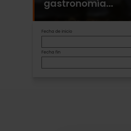
gastronomía...
Agenda
Fecha de inicio
convention
Fecha fin
bureau