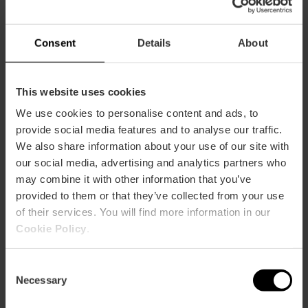
al voltant de la mobilitat a la ciutat, mostrant diferents
formes de desplaçar-se de manera sostenible i
responsable, i posant en valor el moviment com a element
Consent
Details
About
essencial de la vida urbana i la convivència col·lectiva.
Lectura Fàcil
This website uses cookies
We use cookies to personalise content and ads, to
provide social media features and to analyse our traffic.
We also share information about your use of our site with
our social media, advertising and analytics partners who
may combine it with other information that you’ve
provided to them or that they’ve collected from your use
of their services. You will find more information in our
Cookie Policy
.
Consent
Necessary
Selection