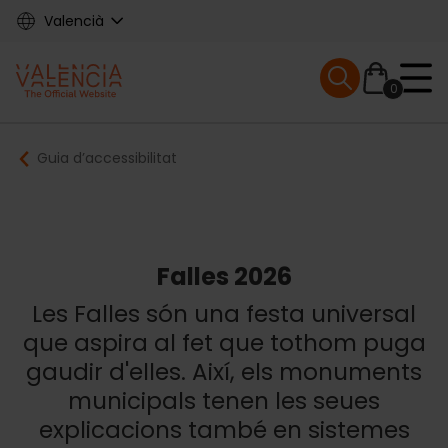
Skip
Valencià
to
main
Mobile menu ex
content
0
Main
Breadcrumb
Guia d’accessibilitat
navigation
Falles 2026
Les Falles són una festa universal
que aspira al fet que tothom puga
gaudir d'elles. Així, els monuments
municipals tenen les seues
explicacions també en sistemes