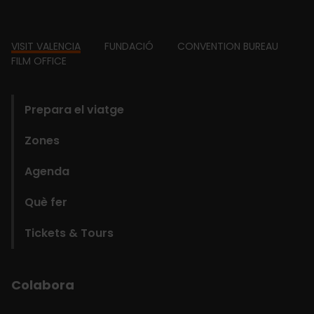
Footer
VISIT VALENCIA
FUNDACIÓ
CONVENTION BUREAU
FILM OFFICE
domains
Prepara el viatge
Zones
Agenda
Què fer
Tickets & Tours
Colabora