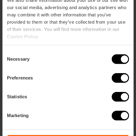
our social media, advertising and analytics partners who
may combine it with other information that you’ve
provided to them or that they’ve collected from your use
of their services. You will find more information in our
Cookie Policy
.
Consent
Necessary
Selection
ose
ebar
p
Preferences
Activar mapa
r
ation
Statistics
Marketing
Direccions