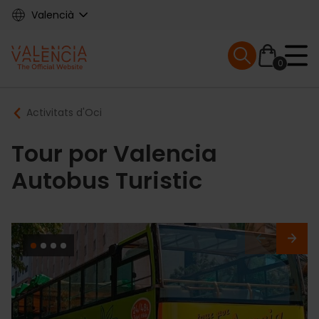
Skip
Valencià
to
main
Mobile menu ex
content
0
Main
Breadcrumb
Activitats d'Oci
navigation
Tour por Valencia
Autobus Turistic