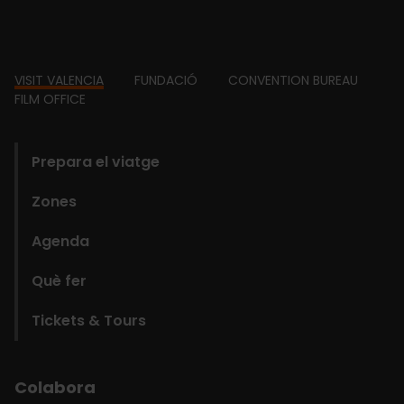
Footer
VISIT VALENCIA
FUNDACIÓ
CONVENTION BUREAU
FILM OFFICE
domains
Prepara el viatge
Zones
Agenda
Què fer
Tickets & Tours
Colabora