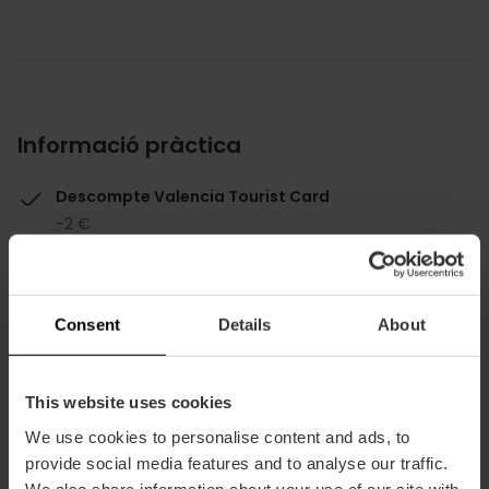
Informació pràctica
Descompte Valencia Tourist Card
-2 €
Consent
Details
About
Com arribar
This website uses cookies
We use cookies to personalise content and ads, to
provide social media features and to analyse our traffic.
Calle Barranquet, 2 46960 Aldaya
We also share information about your use of our site with