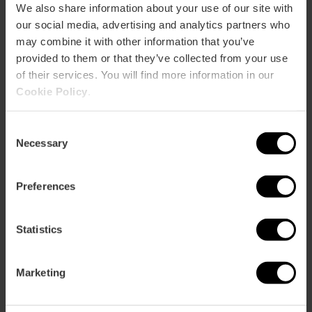
Calle Barranquet, 2 46960 Aldaya
We also share information about your use of our site with
our social media, advertising and analytics partners who
may combine it with other information that you’ve
provided to them or that they’ve collected from your use
of their services. You will find more information in our
Cookie Policy
.
Consent
Necessary
Selection
ose
ebar
p
Preferences
Bekijk kaart
r
ation
Statistics
Marketing