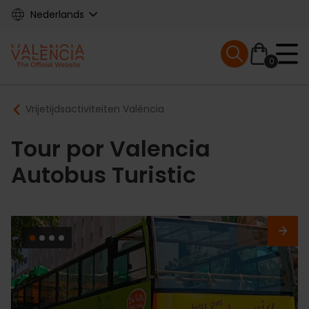
Skip
Nederlands
to
main
Mobile menu ex
content
0
Main
Breadcrumb
Vrijetijdsactiviteiten València
navigation
Tour por Valencia
Autobus Turistic