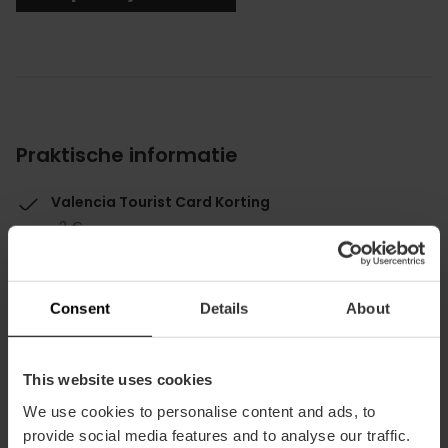
Praktische informatie
Valencia Tourist Card Korting
-2 €
Consent
Details
About
This website uses cookies
Hoe te arriveren
We use cookies to personalise content and ads, to
provide social media features and to analyse our traffic.