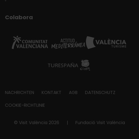
Colabora
Footer
NACHRICHTEN
KONTAKT
AGB
DATENSCHUTZ
about
COOKIE-RICHTLINIE
© Visit València 2026
|
Fundació Visit València