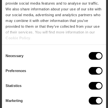
provide social media features and to analyse our traffic.
Calle Barranquet, 2 46960 Aldaya
We also share information about your use of our site with
our social media, advertising and analytics partners who
may combine it with other information that you’ve
provided to them or that they’ve collected from your use
of their services. You will find more information in our
Cookie Policy
.
Consent
Necessary
Selection
ose
ebar
p
Preferences
Ansichts Karte
r
ation
Statistics
Marketing