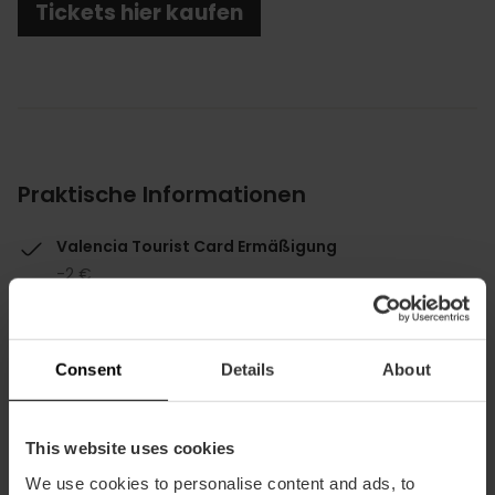
Tickets hier kaufen
Praktische Informationen
Valencia Tourist Card Ermäßigung
-2 €
Consent
Details
About
Wie komme ich an?
This website uses cookies
We use cookies to personalise content and ads, to