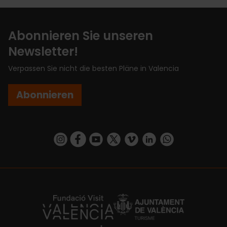
Abonnieren Sie unseren
Newsletter!
Verpassen Sie nicht die besten Pläne in Valencia
Abonnieren
https://www.instagram.com/visit_valencia/
https://www.facebook.com/VisitValenciaSp
https://www.youtube.com/user/Turisva
https://twitter.com/_VivaValencia
https://vimeo.com/visitvalen
https://www.linkedin.com/company/turismo-valencia/
https://api.whatsapp.com/send/?
https://fundacion.visitvalencia.com/