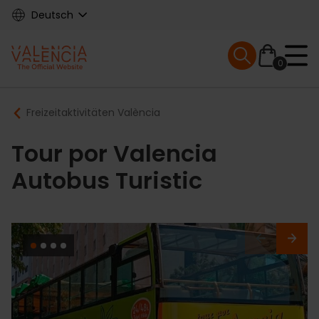
Skip
Deutsch
to
main
Mobile menu ex
content
0
Main
Breadcrumb
Freizeitaktivitäten València
navigation
Tour por Valencia
Autobus Turistic