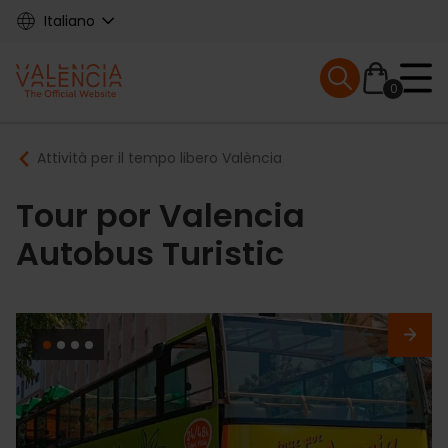
Skip
Italiano
to
main
Mobile menu ex
content
0
Main
Breadcrumb
Attività per il tempo libero València
navigation
Tour por Valencia
Autobus Turistic