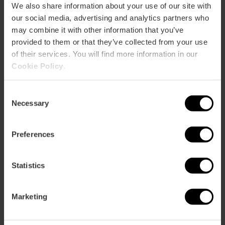
Calle Barranquet, 2 46960 Aldaya
We also share information about your use of our site with
our social media, advertising and analytics partners who
may combine it with other information that you’ve
provided to them or that they’ve collected from your use
of their services. You will find more information in our
Cookie Policy
.
Consent
Necessary
Selection
ose
ebar
p
Preferences
Guarda la mappa
r
ation
Statistics
Marketing