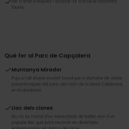
Per a anar a Bioparc i acostar-te a la seua fascinant
fauna
Què fer al Parc de Capçalera
Muntanya Mirador
Puja a l'alt d'este xicotet tossal per a disfrutar de vistes
panoràmiques del parc, així com de la Serra Calderona,
en la distància.
Llac dels cisnes
No, no es tracta d'un espectacle de ballet sinó d'un
popular llac que pots recórrer en divertides
embarcacions en forma de cisne.