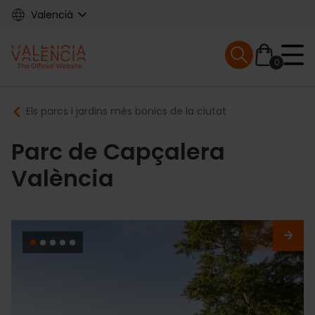
Skip
Valencià
to
main
Mobile menu ex
content
0
Main
Breadcrumb
Els parcs i jardins més bonics de la ciutat
navigation
Parc de Capçalera
València