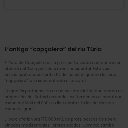
L’antiga “capçalera” del riu Túria
El Parc de Capçalera és la gran porta verda que dona inici
al Jardí del Túria pel seu extrem occidental. Este vast
pulmó urbà ocupa l'antic llit del riu en el que era la seua
“capçalera”, a la seua entrada a la ciutat.
L'aigua és protagonista en un paisatge idíl·lic que recrea els
orígens del riu. Illetes i cascades es formen en el canal que
mana del Molí del Sol, i un llac central fa les delícies de
menuts i grans.
El parc oferix vora 170.000 m2 de prats, boscos de ribera,
pinedes mediterrànies i arbres exòtics. Compta també