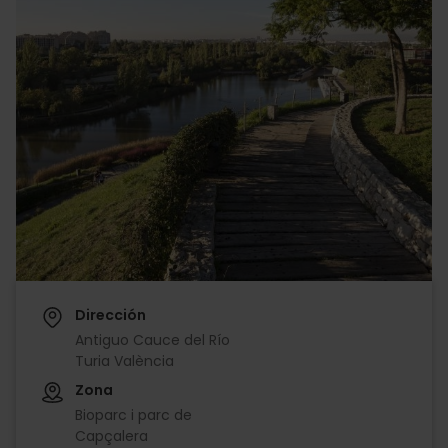
Dirección
Antiguo Cauce del Río
Turia València
Zona
Bioparc i parc de
Capçalera