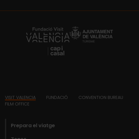
https://fundacion.visitvalencia.com/
Footer
VISIT VALENCIA
FUNDACIÓ
CONVENTION BUREAU
FILM OFFICE
domains
Prepara el viatge