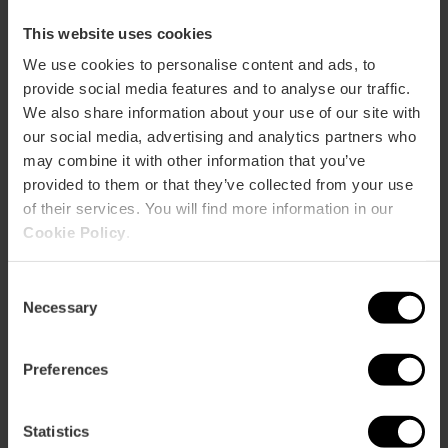
This website uses cookies
Parque de Cabecera, Avenida Pío Baroja, Valencia,
We use cookies to personalise content and ads, to
España
provide social media features and to analyse our traffic.
We also share information about your use of our site with
our social media, advertising and analytics partners who
may combine it with other information that you’ve
provided to them or that they’ve collected from your use
of their services. You will find more information in our
Cookie Policy
.
ose
Consent
ebar
Necessary
p
Selection
Activar mapa
r
ation
Preferences
Statistics