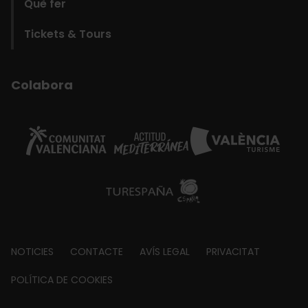
Què fer
Tickets & Tours
Colabora
Footer
NOTICIES
CONTACTE
AVÍS LEGAL
PRIVACITAT
about
POLÍTICA DE COOKIES