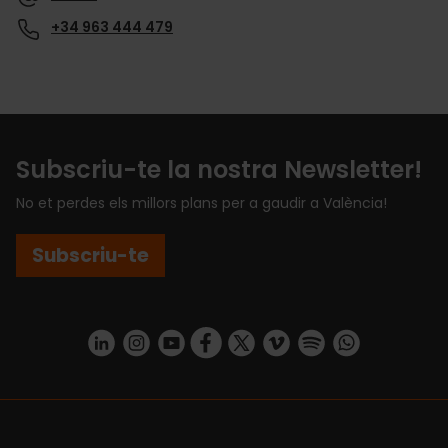
+34 963 444 479
Subscriu-te la nostra Newsletter!
No et perdes els millors plans per a gaudir a València!
Subscriu-te
https://www.linkedin.com/company/turismo-valencia/mycompany/
https://www.instagram.com/visit_valencia/
https://www.youtube.com/user/Turisvale
https://www.facebook.com/turismov
https://twitter.com/Valenciatu
https://vimeo.com/visitva
https://open.spotif
https://api.whatsapp.com/se