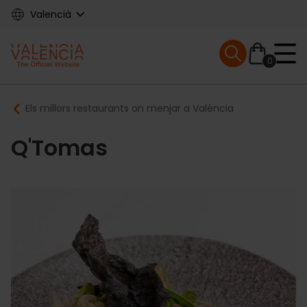
Skip
Valencià
to
main
Mobile menu ex
content
0
Main
Breadcrumb
Els millors restaurants on menjar a València
navigation
Q'Tomas