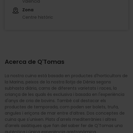
València
Zona
Centre històric
Acerca de Q'Tomas
La nostra cuina està basada en productes d'horticultors de
la Marina, peixos de la nostra llotja de Dénia segons
subhasta diària, carns de diferents varietats i races, la
criança de les quals és exclusiva i basada en l'experiència
d'anys de cria de bovins. També cal destacar els
productes de temporada, com poden ser bolets, trufa,
angules i eriçons de mar entre d’altres. Dos conceptes de
cuina que s'unixen. Plats d'arrels mediterrànies i altres
d'arrels asiàtiques que fan del saber fer de Q'Tomas una
autèntica i única experiència gastronòmica.