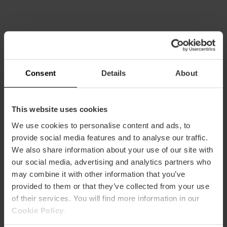
Consent
Details
About
Capacitat
Restaurant
This website uses cookies
250
We use cookies to personalise content and ads, to
provide social media features and to analyse our traffic.
We also share information about your use of our site with
our social media, advertising and analytics partners who
may combine it with other information that you’ve
provided to them or that they’ve collected from your use
Com arribar
of their services. You will find more information in our
Cookie Policy
.
Metro