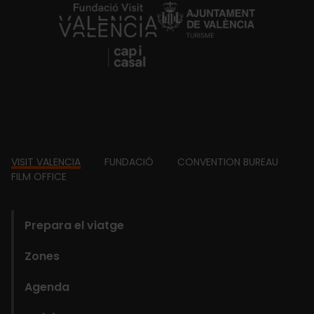
https://fundacion.visitvalencia.com/
Footer
VISIT VALENCIA
FUNDACIÓ
CONVENTION BUREAU
FILM OFFICE
domains
Prepara el viatge
Zones
Agenda