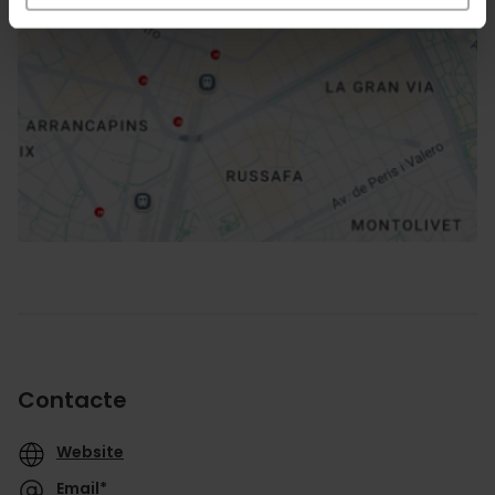
Direccions
Contacte
Website
Email*