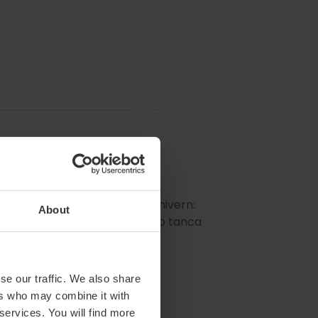
e 20:30 fins a les 00:00h Horari hivern:
About
s a les 00:00h Dies tancament: no tanca
se our traffic. We also share
ers who may combine it with
 services. You will find more