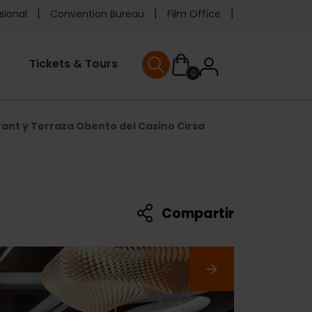
e
sional
Convention Bureau
Film Office
ader
User
Tickets & Tours
0
nu
User menu
accoun
ant y Terraza Obento del Casino Cirsa
menu
Compartir