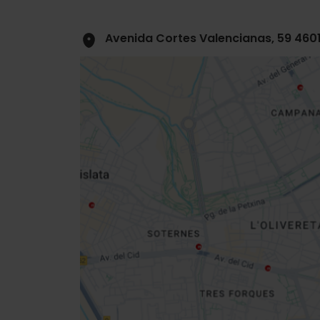
Avenida Cortes Valencianas, 59 460
Close
sidebar
map
Get
your
location