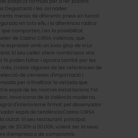
de platja.La fórmula per a fer públics
ús Degustació i les Jornades
rents menús de diferents preus en funció
urada en tots ells, i la diferència radica
 que comporten, i en la possibilitat
elier de Casino CIRSA València, que
a expressió amb un suau glop de vi.La
ria. El seu celler oferix nombrosos vins
o hi poden faltar i aposta també per les
 més, trobar algunes de les referències de
selecció de cerveses d'importació i
nsada per a finalitzar la vetlada que
re espai de les nostres instal·lacions.Tot
sor, nova icona de la València moderna.
gral d'interiorisme firmat pel dissenyador
vador espai de tendència.Casino CIRSA
a ciutat. El seu restaurant principal,
e, de 20.30h a 00.00h, volent ser la seua
pars d'empresa o de compromís.