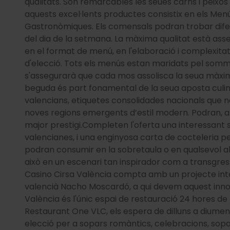
qualitats. Són remarcables les seues carns i peixos 
aquests excel·lents productes consistix en els Men
Gastronòmiques. Els comensals podran trobar dife
del dia de la setmana. La màxima qualitat està asseg
en el format de menú, en l'elaboració i complexitat
d'elecció. Tots els menús estan maridats pel somm
s'assegurarà que cada mos assolisca la seua màxim
beguda és part fonamental de la seua aposta culinà
valencians, etiquetes consolidades nacionals que n
noves regions emergents d’estil modern. Podran, a
major prestigi.Completen l'oferta una interessant 
valencianes, i una enginyosa carta de cocteleria pe
podran consumir en la sobretaula o en qualsevol alt
això en un escenari tan inspirador com a transgres
Casino Cirsa València compta amb un projecte inte
valencià Nacho Moscardó, a qui devem aquest inno
València és l'únic espai de restauració 24 hores de l
Restaurant One VLC, els espera de dilluns a diumeng
elecció per a sopars romàntics, celebracions, so