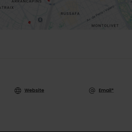
Website
Email*