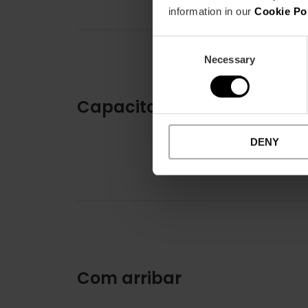
information in our
Cookie Po
Consent
Necessary
Selection
Capacitat
DENY
Com arribar