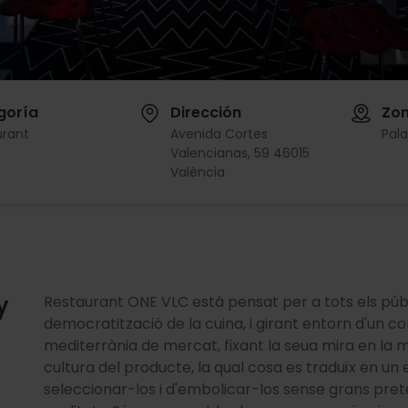
goría
Dirección
Zo
urant
Avenida Cortes
Pal
Valencianas, 59 46015
València
y
Restaurant ONE VLC està pensat per a tots els públ
democratització de la cuina, i girant entorn d'un c
mediterrània de mercat, fixant la seua mira en la 
cultura del producte, la qual cosa es traduïx en un e
seleccionar-los i d'embolicar-los sense grans pret