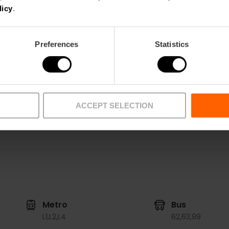
licy
.
Preferences
Statistics
Restaurant
58
ACCEPT SELECTION
Metro
Bus
L1,
L2,
L4
62,
63,
99