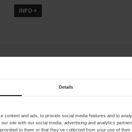
INFO +
Horari
Horari estiu: des de les 13:00 fins a les 16:00 i d
Details
des de les 13:00 fins a les 16:00 i de 20:30 fin
Preu mitjà
35.00€
e content and ads, to provide social media features and to analy
 our site with our social media, advertising and analytics partn
 provided to them or that they’ve collected from your use of their