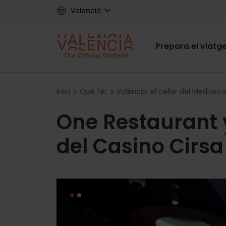
Skip
Valencià
to
main
Main
content
Prepara el viatg
navigat
Breadcrumb
Inici
Què fer
València, el celler del Mediterra
One Restaurant 
del Casino Cirsa