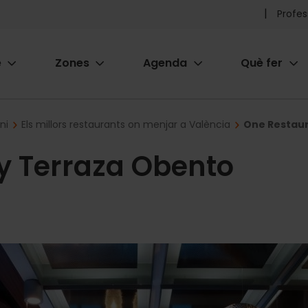
Pr
Profes
he
e
Zones
Agenda
Què fer
me
ion
ni
Els millors restaurants on menjar a València
One Restaur
y Terraza Obento