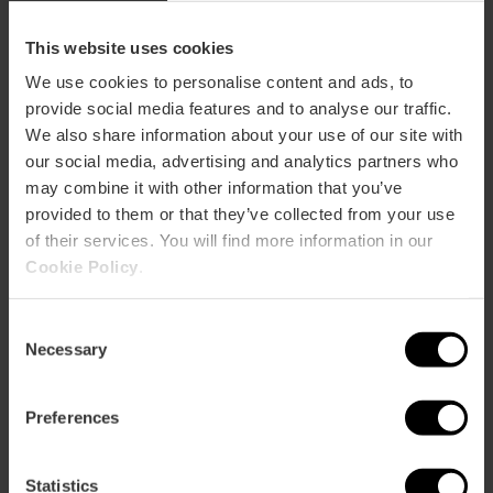
This website uses cookies
We use cookies to personalise content and ads, to
provide social media features and to analyse our traffic.
We also share information about your use of our site with
our social media, advertising and analytics partners who
Serveis
may combine it with other information that you’ve
provided to them or that they’ve collected from your use
Cafeteria
of their services. You will find more information in our
WC adaptats
Cookie Policy
.
Llibreria
Consent
Botiga
Necessary
Selection
Preferences
Statistics