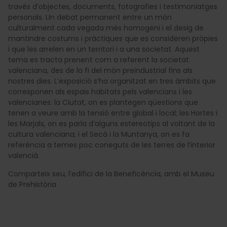
través d’objectes, documents, fotografies i testimoniatges
personals. Un debat permanent entre un món
culturalment cada vegada més homogeni i el desig de
mantindre costums i pràctiques que es consideren pròpies
i que les arrelen en un territori i a una societat. Aquest
tema es tracta prenent com a referent la societat
valenciana, des de la fi del món preindustrial fins als
nostres dies. L’exposició s’ha organitzat en tres àmbits que
corresponen als espais habitats pels valencians i les
valencianes: la Ciutat, on es plantegen qüestions que
tenen a veure amb la tensió entre global i local; les Hortes i
les Marjals, on es parla d’alguns estereotips al voltant de la
cultura valenciana; i el Secà i la Muntanya, on es fa
referència a temes poc coneguts de les terres de l’interior
valencià.
Comparteix seu, l’edifici de la Beneficència, amb el Museu
de Prehistòria