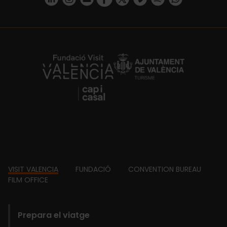
https://fundacion.visitvalencia.com/
Footer
VISIT VALENCIA
FUNDACIÓ
CONVENTION BUREAU
FILM OFFICE
domains
Prepara el viatge