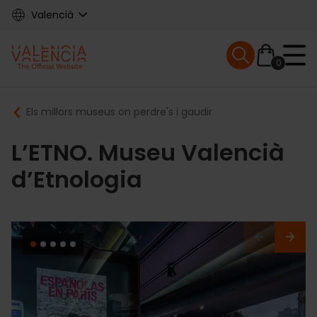
Skip
Valencià
to
main
Mobile menu ex
content
0
Main
Breadcrumb
Els millors museus on perdre's i gaudir
navigation
L’ETNO. Museu Valencià
d’Etnologia