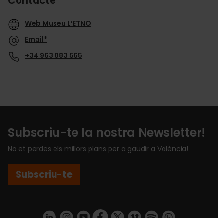
Contacte
Web Museu L’ETNO
Email*
+34 963 883 565
Subscriu-te la nostra Newsletter!
No et perdes els millors plans per a gaudir a València!
Subscriu-te
https://www.linkedin.com/company/turismo-valencia/mycompany/
https://www.instagram.com/visit_valencia/
https://www.youtube.com/user/Turisvale
https://www.facebook.com/turismov
https://twitter.com/Valenciatu
https://vimeo.com/visitva
https://open.spotif
https://api.whatsapp.com/se