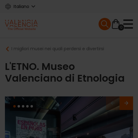
Skip
Italiano
to
main
Mobile menu ex
content
0
Main
Breadcrumb
I migliori musei nei quali perdersi e divertirsi
navigation
L'ETNO. Museo
Valenciano di Etnologia