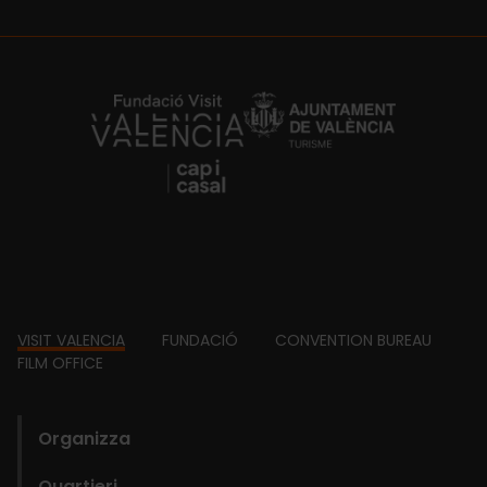
https://fundacion.visitvalencia.com/
Footer
VISIT VALENCIA
FUNDACIÓ
CONVENTION BUREAU
FILM OFFICE
domains
Organizza
Quartieri