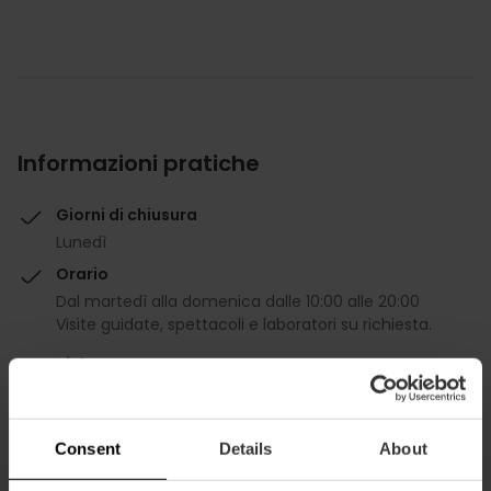
Informazioni pratiche
Giorni di chiusura
Lunedì
Orario
Dal martedì alla domenica dalle 10:00 alle 20:00
Visite guidate, spettacoli e laboratori su richiesta.
Tickets
Gratuito
Informazioni utili
Consent
Details
About
Visite di concertazione: +34 963 883 565