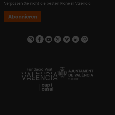
Verpassen Sie nicht die besten Pläne in Valencia
Abonnieren
https://www.instagram.com/visit_valencia/
https://www.facebook.com/VisitValenciaSp
https://www.youtube.com/user/Turisva
https://twitter.com/_VivaValencia
https://vimeo.com/visitvalen
https://www.linkedin.com/company/turismo-valencia/
https://api.whatsapp.com/send/?
https://fundacion.visitvalencia.com/