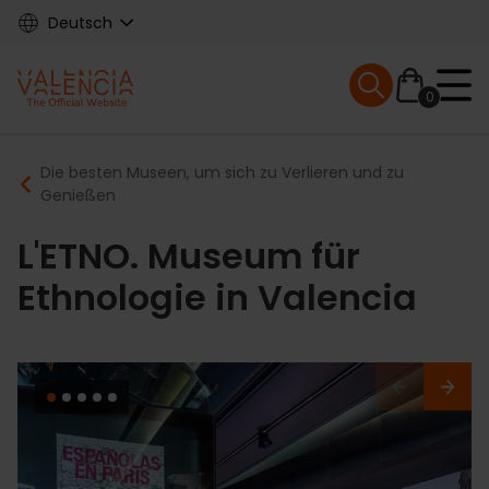
Skip
Deutsch
to
main
Mobile menu ex
content
0
Main
Breadcrumb
Die besten Museen, um sich zu Verlieren und zu
navigation
Genießen
L'ETNO. Museum für
Ethnologie in Valencia