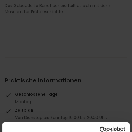
Das Gebäude La Beneficencia teilt es sich mit dem
Museum für Frühgeschichte.
Praktische Informationen
Geschlossene Tage
Montag
Zeitplan
Von Dienstag bis Sonntag 10:00 bis 20:00 Uhr.
Uhrzeit der Führungen, Vorstellungen und
Workshops auf Anfrage.