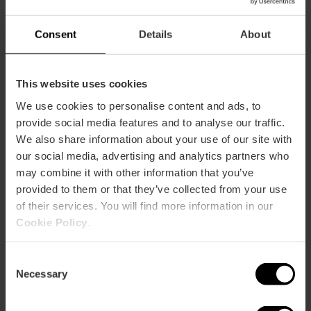
Tickets
Consent
Details
About
Frei
Nützliche Informationen
Konzertierungsbesuche: +34 963 883 565
This website uses cookies
We use cookies to personalise content and ads, to
provide social media features and to analyse our traffic.
We also share information about your use of our site with
our social media, advertising and analytics partners who
may combine it with other information that you’ve
provided to them or that they’ve collected from your use
Dienstleistungen
of their services. You will find more information in our
Cookie Policy
.
Cafeteria
Angepasste Toiletten
Consent
Necessary
Buchhandlung
Selection
Laden