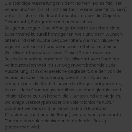
Die ständige Ausstellung mit dem Namen „No es fácil ser
valenciano/na“ (Es ist nicht einfach Valencianer*in zu sein)
befasst sich mit der Identitätsdebatte über die Objekte,
Dokumente, Fotografien und persönlichen
Zeugenaussagen. Eine ständige Debatte zwischen einer
zunehmend kulturell homogenen Welt und dem Wunsch,
Sitten und Gebräuche beizubehalten, die man als seine
eigenen betrachtet und die in einem Gebiet und einer
Gesellschaft verwurzelt sind. Dieses Thema wird am
Beispiel der valencianischen Gesellschaft vom Ende der
vorindustriellen Welt bis zur Gegenwart behandelt. Die
Ausstellung ist in drei Bereiche gegliedert, die den von der
valencianischen Bevölkerung bewohnten Räumen
entsprechen: die Stadt, hier werden Fragen aufgeworfen,
die mit dem Spannungsverhältnis zwischen globaler und
lokaler Ebene zu tun haben; die Huertas und die Marjales,
wo einige Stereotypen über die valencianische Kultur
diskutiert werden; und „el Secano und la Montaña“
(Trockenes Land und die Berge), wo auf wenig bekannte
Themen des valencianischen Hinterlandes Bezug
genommen wird.