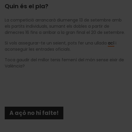
Quin és el pla?
La competició arrancarà diumenge 13 de setembre amb
els partits individuals, sumant els dobles a partir de
dimecres 16 fins a arribar a la gran final el 20 de setembre.
Si vols assegurar-te un seient, pots fer una ullada
ací
i
aconseguir les entrades oficials.
Toca gaudir del millor tenis femení del món sense eixir de
València?
A açò no hi falte!