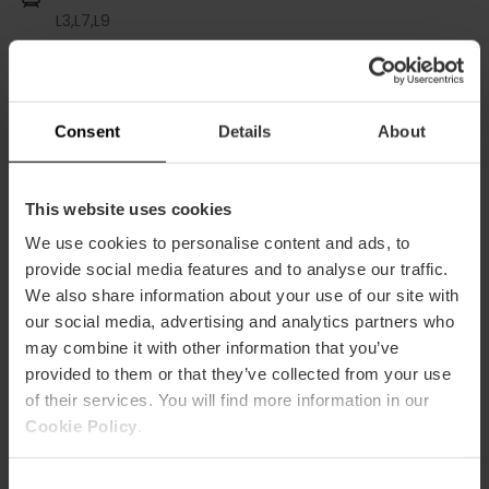
L3,
L7,
L9
Bus
94,
95,
C3
Consent
Details
About
This website uses cookies
Avinguda de les Balears, 29, València, España
We use cookies to personalise content and ads, to
provide social media features and to analyse our traffic.
We also share information about your use of our site with
our social media, advertising and analytics partners who
may combine it with other information that you’ve
provided to them or that they’ve collected from your use
of their services. You will find more information in our
Cookie Policy
.
ose
ebar
Consent