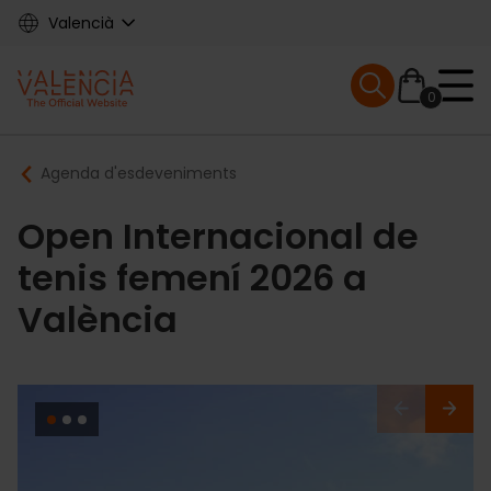
Skip
Valencià
to
main
Mobile menu ex
content
0
Main
Breadcrumb
Agenda d'esdeveniments
navigation
Open Internacional de
tenis femení 2026 a
València