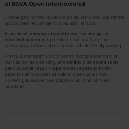
al BBVA Open Internacional
El torneig no només reunix cracks del tenis, sinó que també
aposta pel medi ambient, la inclusió i el futur.
A les instal·lacions es fomentarà el reciclatge i la
mobilitat sostenible
, premiant amb una fruita les
persones que deixen el seu patinet o bicicleta al pàrquing.
A més, el compromís social estarà molt present amb un
punt de donació de sang, una
exhibició de Sound Tenis
per a acostar l’esport a persones cegues
, jornades
especials amb escoles de València perquè els més
xicotets gaudisquen dels partits i d’un clínic amb les
jugadores.