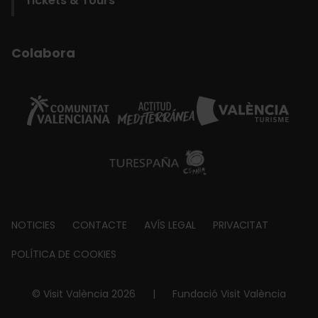
Tickets & Tours
Colabora
Footer
NOTICIES
CONTACTE
AVÍS LEGAL
PRIVACITAT
about
POLÍTICA DE COOKIES
© Visit València 2026
|
Fundació Visit València