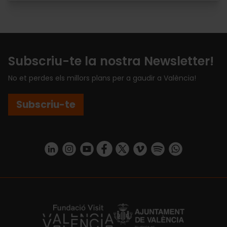
Subscriu-te la nostra Newsletter!
No et perdes els millors plans per a gaudir a València!
Subscriu-te
https://www.linkedin.com/company/turismo-valencia/mycompany/
https://www.instagram.com/visit_valencia/
https://www.youtube.com/user/Turisvale
https://www.facebook.com/turismov
https://twitter.com/Valenciatu
https://vimeo.com/visitva
https://open.spotif
https://api.whatsapp.com/se
https://fundacion.visitvalencia.com/