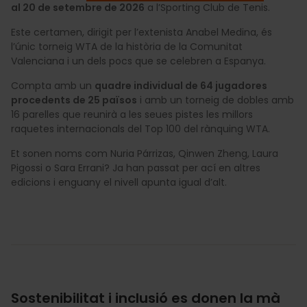
al 20 de setembre de 2026
a l’Sporting Club de Tenis.
Este certamen, dirigit per l’extenista Anabel Medina, és
l’únic torneig WTA de la història de la Comunitat
Valenciana i un dels pocs que se celebren a Espanya.
Compta amb un
quadre individual de 64 jugadores
procedents de 25 països
i amb un torneig de dobles amb
16 parelles que reunirà a les seues pistes les millors
raquetes internacionals del Top 100 del rànquing WTA.
Et sonen noms com Nuria Párrizas, Qinwen Zheng, Laura
Pigossi o Sara Errani? Ja han passat per ací en altres
edicions i enguany el nivell apunta igual d’alt.
Sostenibilitat i inclusió es donen la mà