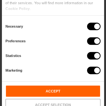
of their services. You will find more information in our
Cookie Policy
.
Consent
ose
Necessary
Selection
ebar
p
Preferences
Ansichts Karte
r
ation
Statistics
Marketing
Richtungen
ACCEPT
ACCEPT SELECTION