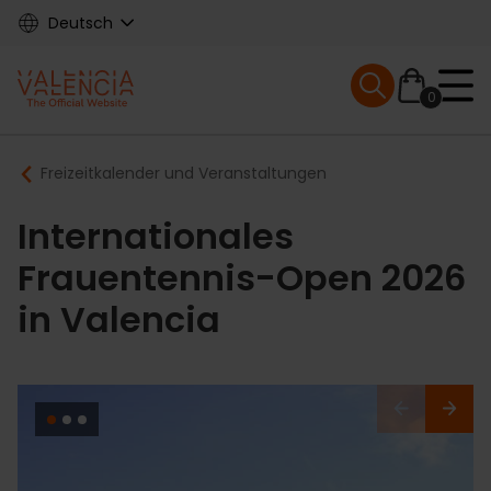
Skip
Deutsch
to
main
Mobile menu ex
content
0
Main
Breadcrumb
Freizeitkalender und Veranstaltungen
navigation
Internationales
Frauentennis-Open 2026
in Valencia