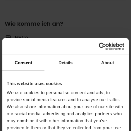
Wie komme ich an?
Metro
L3,
L7,
L9
Bus
94,
95,
C3
Consent
Details
About
This website uses cookies
We use cookies to personalise content and ads, to
provide social media features and to analyse our traffic.
Avinguda de les Balears, 29, València, España
We also share information about your use of our site with
our social media, advertising and analytics partners who
may combine it with other information that you’ve
provided to them or that they’ve collected from your use