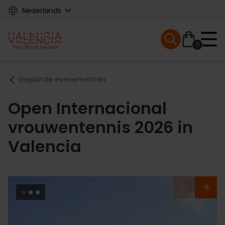
Skip
Nederlands
to
main
Mobile menu ex
content
0
Main
Breadcrumb
Geplande evenementen
navigation
Open Internacional
vrouwentennis 2026 in
Valencia