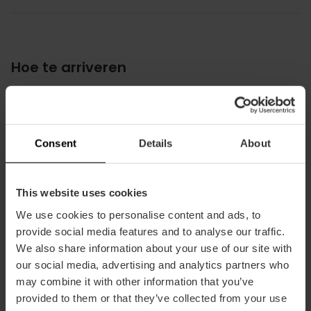
Hoe te arriveren
Metro
L3,
L7,
L9
Bus
Consent
Details
About
94,
95,
C3
This website uses cookies
We use cookies to personalise content and ads, to
provide social media features and to analyse our traffic.
We also share information about your use of our site with
Avinguda de les Balears, 29, València, España
our social media, advertising and analytics partners who
may combine it with other information that you’ve
provided to them or that they’ve collected from your use