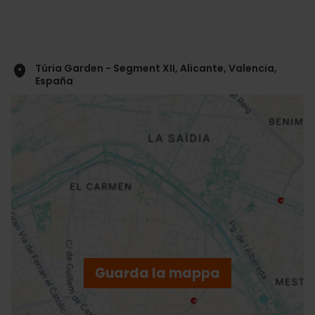
Túria Garden - Segment XII, Alicante, Valencia,
España
ose
ebar
p
Guarda la mappa
r
ation