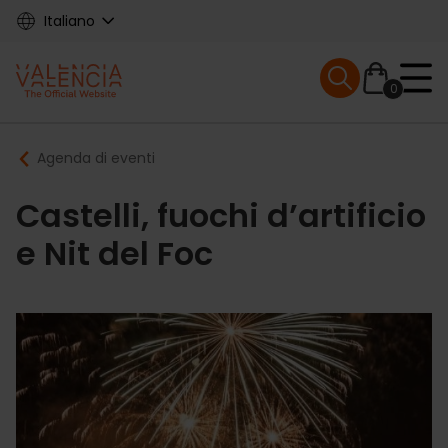
Skip
Italiano
to
main
Mobile menu ex
content
0
Main
Breadcrumb
Agenda di eventi
navigation
Castelli, fuochi d’artificio
e Nit del Foc