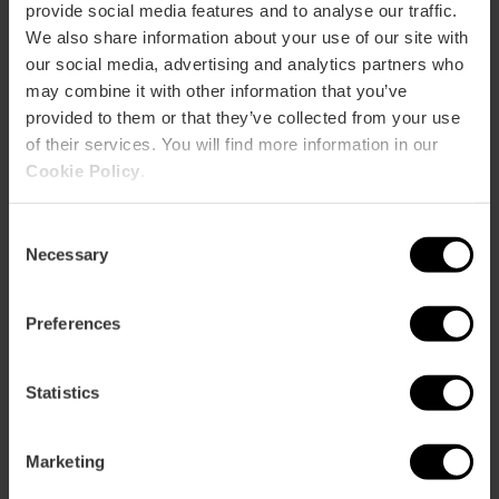
provide social media features and to analyse our traffic.
We also share information about your use of our site with
our social media, advertising and analytics partners who
may combine it with other information that you’ve
provided to them or that they’ve collected from your use
of their services. You will find more information in our
Cookie Policy
.
Visita guidata di pomeriggio alle
Consent
Fallas di Valencia
Necessary
Selection
4.7
- 13 recensioni
Preferences
19,00 €
Da
Statistics
Marketing