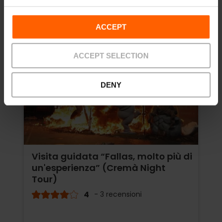
ACCEPT
ACCEPT SELECTION
DENY
Visita guidata “Fallas, molto più di
un'esperienza” (Cremà Night
Tour)
4
- 3 recensioni