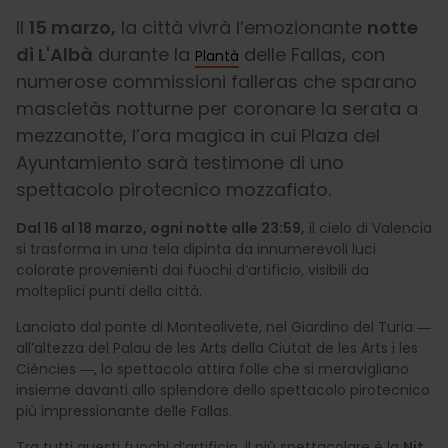
Il
15 marzo,
la città vivrà l’emozionante
notte
di L'Albà
durante la
delle Fallas, con
Plantà
numerose commissioni falleras che sparano
mascletàs notturne per coronare la serata a
mezzanotte, l’ora magica in cui Plaza del
Ayuntamiento sarà testimone di uno
spettacolo pirotecnico mozzafiato.
Dal 16 al 18 marzo, ogni notte alle 23:59,
il cielo di Valencia
si trasforma in una tela dipinta da innumerevoli luci
colorate provenienti dai fuochi d’artificio, visibili da
molteplici punti della città.
Lanciato dal ponte di Monteolivete, nel Giardino del Turia ―
all’altezza del Palau de les Arts della Ciutat de les Arts i les
Ciències ―, lo spettacolo attira folle che si meravigliano
insieme davanti allo splendore dello spettacolo pirotecnico
più impressionante delle Fallas.
Tra tutti questi fuochi d’artificio, il più spettacolare è la
Nit