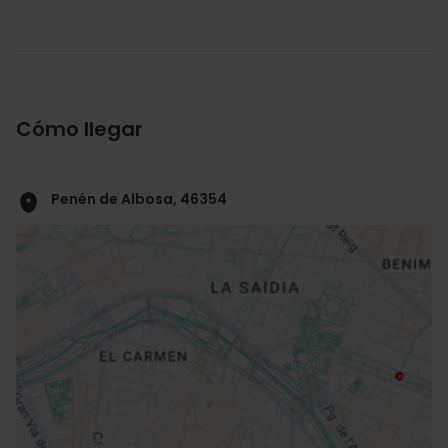
Cómo llegar
Penén de Albosa, 46354
ose
ebar