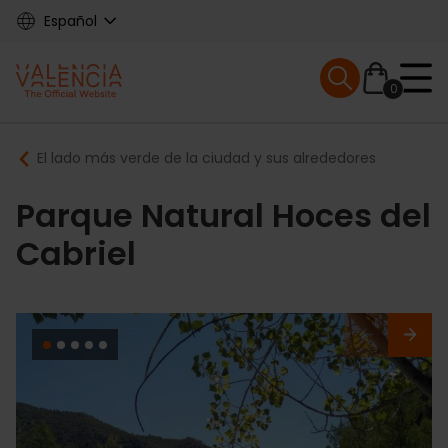
Skip
Español
to
main
Mobile menu ex
content
0
Main
Breadcrumb
El lado más verde de la ciudad y sus alrededores
navigation
Parque Natural Hoces del
Cabriel