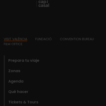
Footer
VISIT VALÈNCIA
FUNDACIÓ
CONVENTION BUREAU
FILM OFFICE
domains
Prepara tu viaje
Zonas
Agenda
Qué hacer
Tickets & Tours