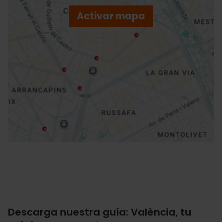
p
Activar mapa
r
ation
Cómo llegar
Descarga nuestra guía: València, tu