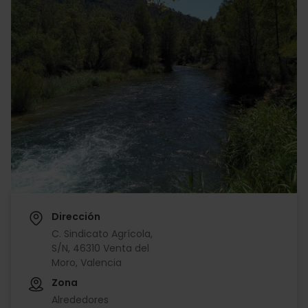
Dirección
C. Sindicato Agrícola,
S/N, 46310 Venta del
Moro, Valencia
Zona
Alrededores