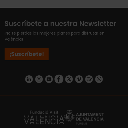
Suscríbete a nuestra Newsletter
¡No te pierdas los mejores planes para disfrutar en
València!
¡Suscríbete!
https://www.linkedin.com/company/turismo-valencia/mycompany/
https://www.instagram.com/visit_valencia/
https://www.youtube.com/user/Turisvale
https://www.facebook.com/turismov
https://twitter.com/Valenciatu
https://vimeo.com/visitva
https://open.spotif
https://api.whatsapp.com/se
https://fundacion.visitvalencia.com/