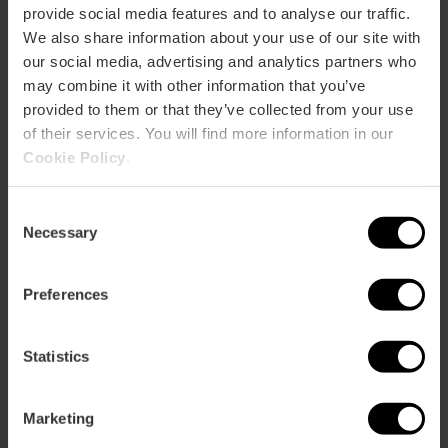
provide social media features and to analyse our traffic.
We also share information about your use of our site with
our social media, advertising and analytics partners who
may combine it with other information that you’ve
provided to them or that they’ve collected from your use
Hoces del Cabriel: rutas de senderismo
of their services. You will find more information in our
Cookie Policy
.
Hacer senderismo en las Hoces del Cabriel
es una delicia.
Ahí van algunas rutas con su duración y dificultad para
que te puedas organizar:
Consent
Necessary
Selection
Cuchillares de Contreras
– Parque Natural de las
Hoces del Cabriel: dificultad fácil, 1:42 h, 3,8 km.
Preferences
Trinchera de Contreras
– Mirador de Peñas Blancas
(recorrido circular desde Villargordo del Cabriel):
dificultad fácil, 1:40 h, 6,02 km.
Statistics
La Noria, Casas de Alcance, Cofrentes y el Río Cabriel
— circular desde Hervideros de Cofrentes: dificultad
Marketing
moderada, 3:50 h, 13,8 km.