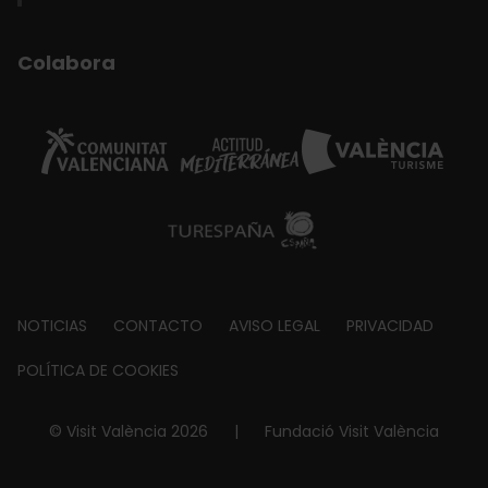
Colabora
Footer
NOTICIAS
CONTACTO
AVISO LEGAL
PRIVACIDAD
about
POLÍTICA DE COOKIES
© Visit València 2026
|
Fundació Visit València