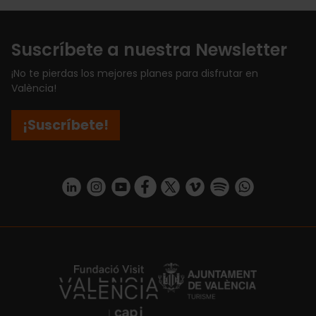
Suscríbete a nuestra Newsletter
¡No te pierdas los mejores planes para disfrutar en
València!
¡Suscríbete!
https://www.linkedin.com/company/turismo-valencia/mycompany/
https://www.instagram.com/visit_valencia/
https://www.youtube.com/user/Turisvale
https://www.facebook.com/turismov
https://twitter.com/Valenciatu
https://vimeo.com/visitva
https://open.spotif
https://api.whatsapp.com/se
https://fundacion.visitvalencia.com/