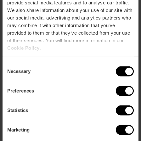
provide social media features and to analyse our traffic.
We also share information about your use of our site with
our social media, advertising and analytics partners who
may combine it with other information that you’ve
provided to them or that they’ve collected from your use
of their services. You will find more information in our
Cookie Policy
.
Consent
Necessary
Selection
Preferences
Statistics
Marketing
6 alianzas hacia un turismo neutro en
carbono en València