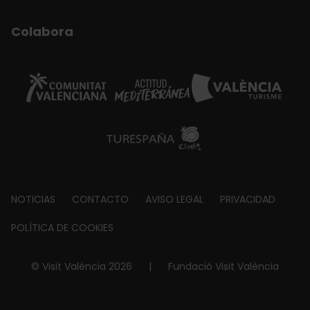
Colabora
Footer
NOTICIAS
CONTACTO
AVISO LEGAL
PRIVACIDAD
about
POLÍTICA DE COOKIES
© Visit València 2026
|
Fundació Visit València