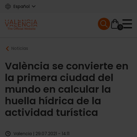
Skip
Español
to
main
Mobile menu ex
content
0
Main
Breadcrumb
Noticias
navigation
València se convierte en
la primera ciudad del
mundo en calcular la
huella hídrica de la
actividad turística
Valencia | 29.07.2021 - 14:11