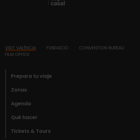
Footer
VISIT VALÈNCIA
FUNDACIÓ
CONVENTION BUREAU
FILM OFFICE
domains
Prepara tu viaje
Zonas
Agenda
Qué hacer
Tickets & Tours