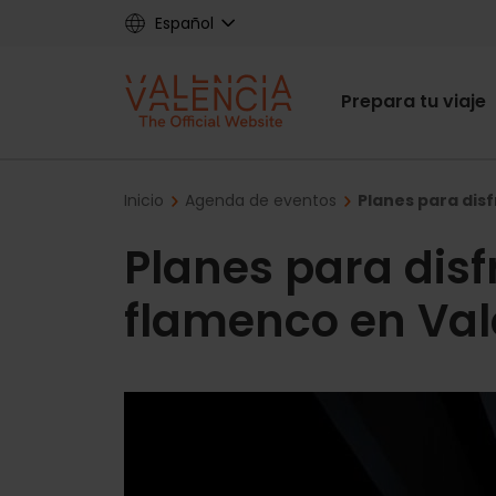
Skip
Español
to
main
Main
content
Prepara tu viaje
navigat
Breadcrumb
Inicio
Agenda de eventos
Planes para dis
Planes para disf
flamenco en Val