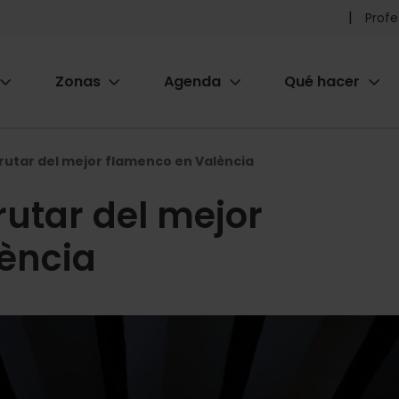
Pr
Profe
he
Zonas
Agenda
Qué hacer
m
ion
frutar del mejor flamenco en València
rutar del mejor
ència