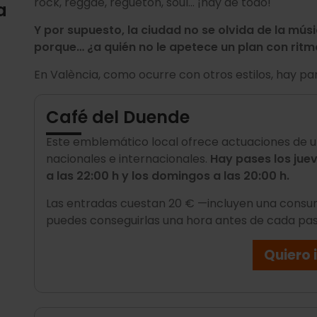
rock, reggae, reguetón, soul... ¡hay de todo!
a
Y por supuesto, la ciudad no se olvida de la músi
porque… ¿a quién no le apetece un plan con rit
En València, como ocurre con otros estilos, hay pa
Café del Duende
Este emblemático local ofrece actuaciones de u
nacionales e internacionales.
Hay pases los juev
a las 22:00 h y los domingos a las 20:00 h.
Las entradas cuestan 20 € —incluyen una consum
puedes conseguirlas una hora antes de cada pase
Quiero i