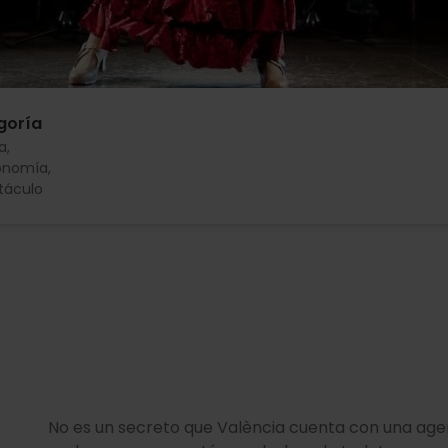
goría
a
onomía
táculo
No es un secreto que València cuenta con una age