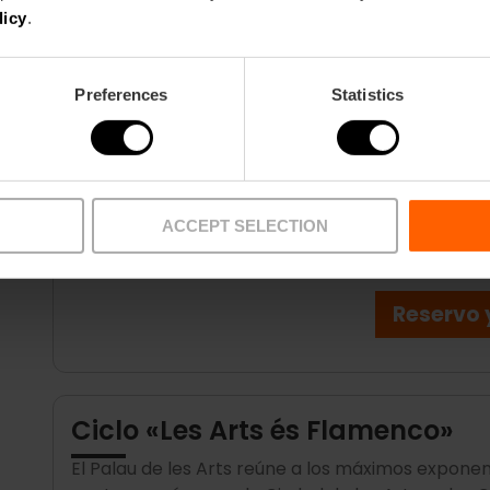
Voy a to
licy
.
Preferences
Statistics
Cena con tablao flamenco en B
Una experiencia de inmersión total de dos horas
de un
magnífico cuadro flamenco
con alta gas
ACCEPT SELECTION
Puedes degustarla
de miércoles a sábado a las 
Por aquí puedes echar un ojo a los
menús
antes 
Reservo 
Ciclo «Les Arts és Flamenco»
El Palau de les Arts reúne a los máximos exponen