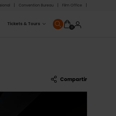
e
sional
Convention Bureau
Film Office
ader
User
Tickets & Tours
0
enu
User menu
accoun
menu
Compartir