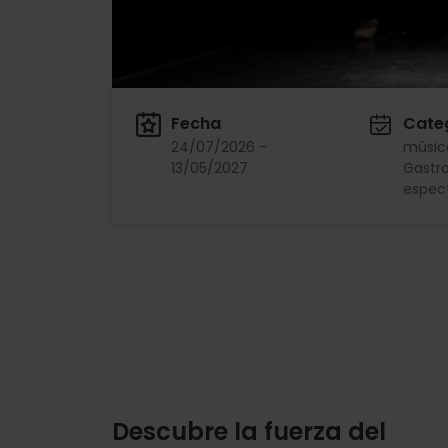
Fecha
Cate
24/07/2026 -
músic
13/05/2027
Gastr
espec
Descubre la fuerza del