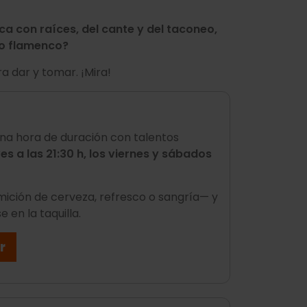
ca con raíces, del cante y del taconeo,
mo flamenco?
ra dar y tomar. ¡Mira!
na hora de duración con talentos
es a las 21:30 h, los viernes y sábados
ición de cerveza, refresco o sangría— y
 en la taquilla.
r