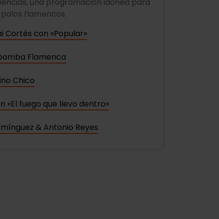
Ciencias, una programación idónea para
s palos flamencos.
ai Cortés con «Popular»
bomba Flamenca
ino Chico
n «El fuego que llevo dentro»
mínguez & Antonio Reyes