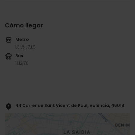
Cómo llegar
Metro
L3,
L5,
L7,
L9
Bus
11,
12,
70
44 Carrer de Sant Vicent de Paül, València, 46019