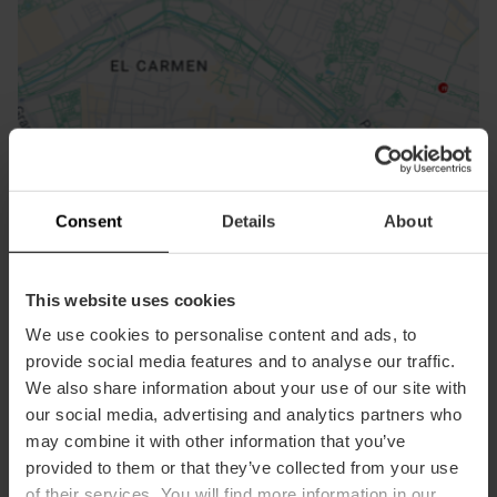
ose
ebar
p
Activar mapa
r
Consent
Details
About
ation
This website uses cookies
We use cookies to personalise content and ads, to
provide social media features and to analyse our traffic.
Cómo llegar
We also share information about your use of our site with
our social media, advertising and analytics partners who
may combine it with other information that you’ve
provided to them or that they’ve collected from your use
of their services. You will find more information in our