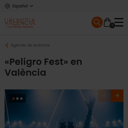
Skip
Español
to
main
Mobile menu ex
content
0
Main
Breadcrumb
Agenda de eventos
navigation
«Peligro Fest» en
València