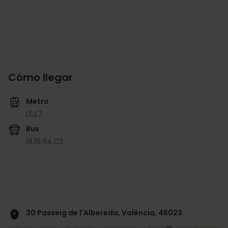
Cómo llegar
Metro
L5,
L7
Bus
18,
19,
94,
C3
30 Passeig de l'Albereda, València, 46023