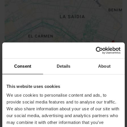
ose
ebar
p
Consent
Details
About
Activar mapa
r
ation
This website uses cookies
We use cookies to personalise content and ads, to
provide social media features and to analyse our traffic.
We also share information about your use of our site with
our social media, advertising and analytics partners who
Cómo llegar
may combine it with other information that you’ve