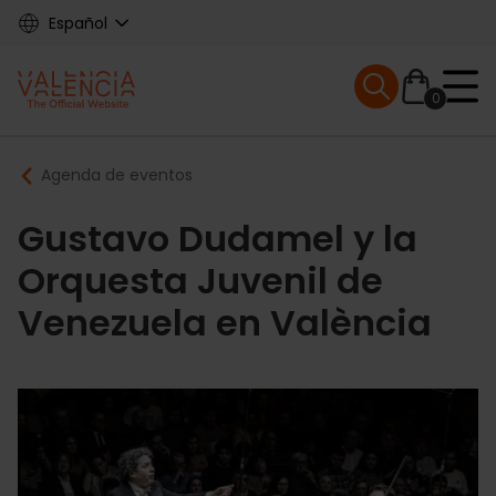
Skip
Español
to
main
Mobile menu ex
content
0
Main
Breadcrumb
Agenda de eventos
navigation
Gustavo Dudamel y la
Orquesta Juvenil de
Venezuela en València