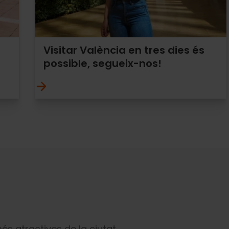
Visitar València en tres dies és
possible, segueix-nos!
més atractives de la ciutat