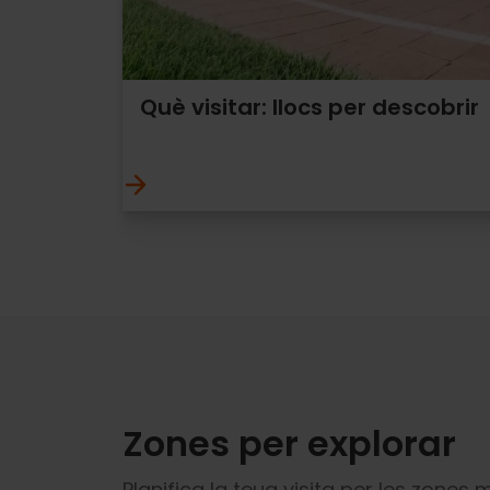
Què visitar: llocs per descobrir
Zones per explorar
Planifica la teua visita per les zones 