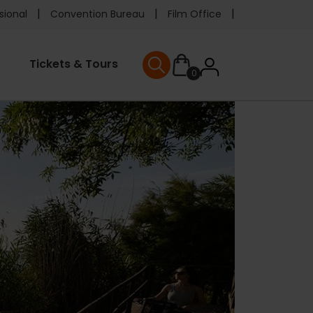
e
sional
Convention Bureau
Film Office
ader
User
Tickets & Tours
0
nu
User menu
accoun
menu