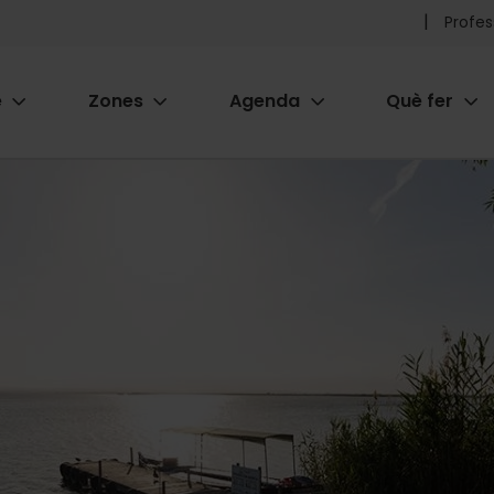
Pr
Profes
he
e
Zones
Agenda
Què fer
me
ion