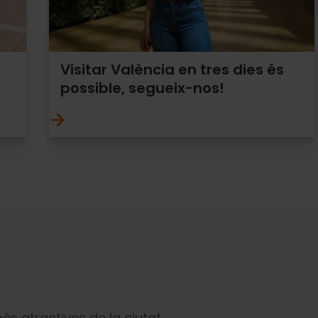
Visitar València en tres dies és
possible, segueix-nos!
més atractives de la ciutat