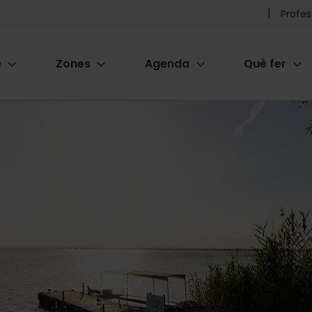
Pr
Profes
he
e
Zones
Agenda
Què fer
me
ion