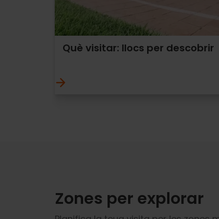
Què visitar: llocs per descobrir
Zones per explorar
Planifica la teua visita per les zones 