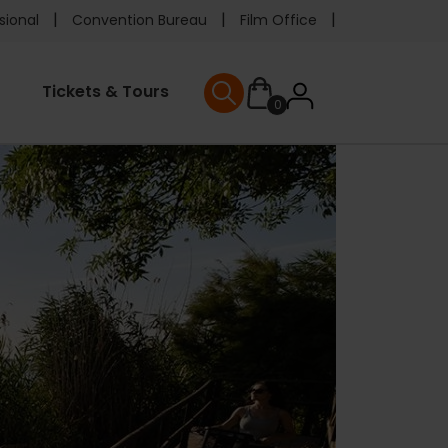
e
sional
Convention Bureau
Film Office
ader
User
Tickets & Tours
0
nu
User menu
accoun
menu