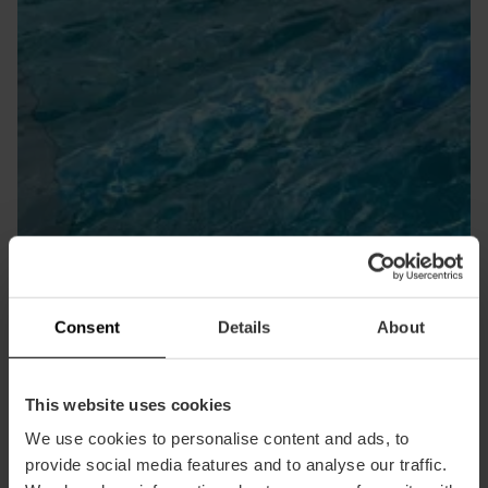
Centres de benestar
Consent
Details
About
This website uses cookies
We use cookies to personalise content and ads, to
provide social media features and to analyse our traffic.