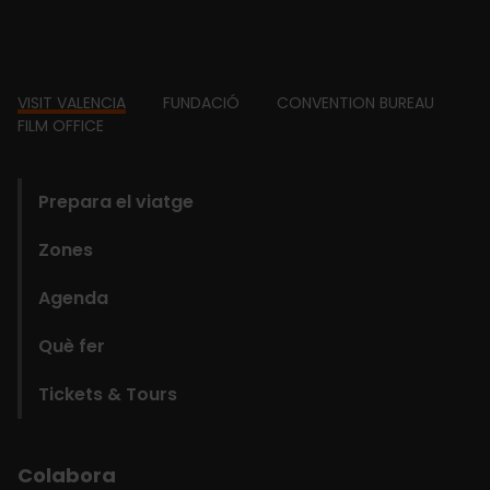
Footer
VISIT VALENCIA
FUNDACIÓ
CONVENTION BUREAU
FILM OFFICE
domains
Prepara el viatge
Zones
Agenda
Què fer
Tickets & Tours
Colabora