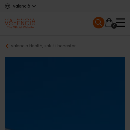
Skip
Valencià
to
main
Mobile menu ex
content
0
Main
Breadcrumb
Valencia Health, salut i benestar
navigation