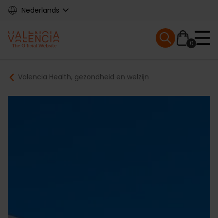
Skip
Nederlands
to
main
Mobile menu ex
content
0
Main
Breadcrumb
Valencia Health, gezondheid en welzijn
navigation