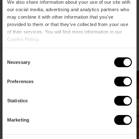
We also share information about your use of our site with
Welzijn en ontspanning in
our social media, advertising and analytics partners who
València: een pauze voor lichaam
may combine it with other information that you’ve
en ziel
provided to them or that they’ve collected from your use
of their services. You will find more information in our
Valencia nodigt uit tot zelfzorg met exclusieve spa's
Cookie Policy
.
en natuurlijke behandelingen. Geniet van massages
en thermale circuits in een unieke omgeving,
ontworpen om lichaam en geest te vernieuwen.
Consent
Necessary
Selection
Preferences
Statistics
Marketing