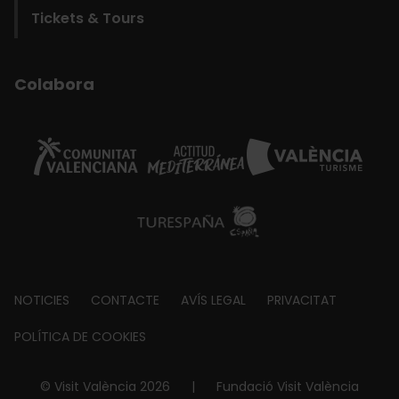
Tickets & Tours
Colabora
Footer
NOTICIES
CONTACTE
AVÍS LEGAL
PRIVACITAT
about
POLÍTICA DE COOKIES
© Visit València 2026
|
Fundació Visit València