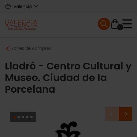
Skip
Valencià
to
main
Mobile menu ex
content
0
Main
Breadcrumb
Zones de compres
navigation
Lladró - Centro Cultural y
Museo. Ciudad de la
Porcelana