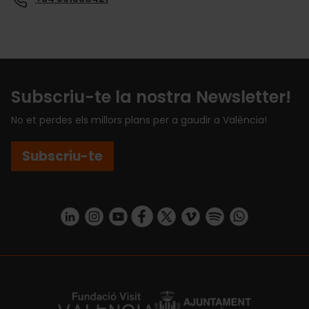
Subscriu-te la nostra Newsletter!
No et perdes els millors plans per a gaudir a València!
Subscriu-te
https://www.linkedin.com/company/turismo-valencia/mycompany/
https://www.instagram.com/visit_valencia/
https://www.youtube.com/user/Turisvale
https://www.facebook.com/turismov
https://twitter.com/Valenciatu
https://vimeo.com/visitva
https://open.spotif
https://api.whatsapp.com/se