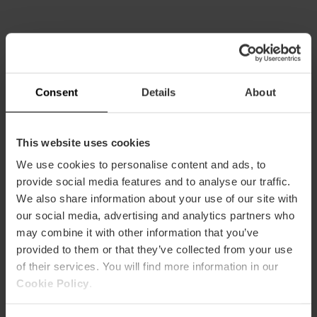
Informació pràctica
Consent
Details
About
Horari
This website uses cookies
dilluns a divendres de 9:30 a 18 h. Dissabtes de
9.30 a 14 h
We use cookies to personalise content and ads, to
provide social media features and to analyse our traffic.
Free TAX
We also share information about your use of our site with
Descompte Valencia Tourist Card
our social media, advertising and analytics partners who
Obsequio por compra
may combine it with other information that you’ve
provided to them or that they’ve collected from your use
of their services. You will find more information in our
Cookie Policy
.