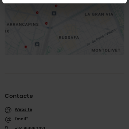
Direccions
Contacte
Website
Email*
+34 961860421