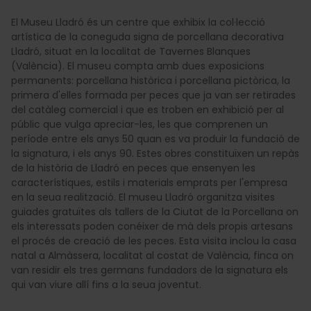
El Museu Lladró és un centre que exhibix la col·lecció
artística de la coneguda signa de porcellana decorativa
Lladró, situat en la localitat de Tavernes Blanques
(València). El museu compta amb dues exposicions
permanents: porcellana històrica i porcellana pictòrica, la
primera d'elles formada per peces que ja van ser retirades
del catàleg comercial i que es troben en exhibició per al
públic que vulga apreciar-les, les que comprenen un
període entre els anys 50 quan es va produir la fundació de
la signatura, i els anys 90. Estes obres constituïxen un repàs
de la història de Lladró en peces que ensenyen les
característiques, estils i materials emprats per l'empresa
en la seua realització. El museu Lladró organitza visites
guiades gratuïtes als tallers de la Ciutat de la Porcellana on
els interessats poden conéixer de mà dels propis artesans
el procés de creació de les peces. Esta visita inclou la casa
natal a Almàssera, localitat al costat de València, finca on
van residir els tres germans fundadors de la signatura els
qui van viure allí fins a la seua joventut.