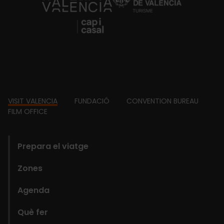
https://fundacion.visitvalencia.com/
Footer
VISIT VALENCIA
FUNDACIÓ
CONVENTION BUREAU
FILM OFFICE
domains
Prepara el viatge
Zones
Agenda
Què fer