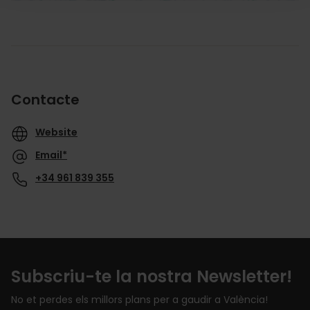
Contacte
Website
Email*
+34 961 839 355
Subscriu-te la nostra Newsletter!
No et perdes els millors plans per a gaudir a València!