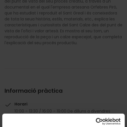
del punt de vista del seu procés creatiu, a través d'un
documental en el qual l'empresa artesana Orfebres Piró,
que ha estudiat i reproduït el Sant Greal i és coneixedora
de tota la seua història, estils, materials, etc., explica les
característiques i curiositats del Sant Calze des del punt de
vista de l'ofici i valor artesà. Es mostra al seu torn, un
reproducció de la peça i un calze especejat, que completa
l'explicació del seu procés productiu.
Informació pràctica
Horari
10:00 – 13:30 / 16:00 – 19:00 De dilluns a divendres
Descompte Valencia Tourist Card