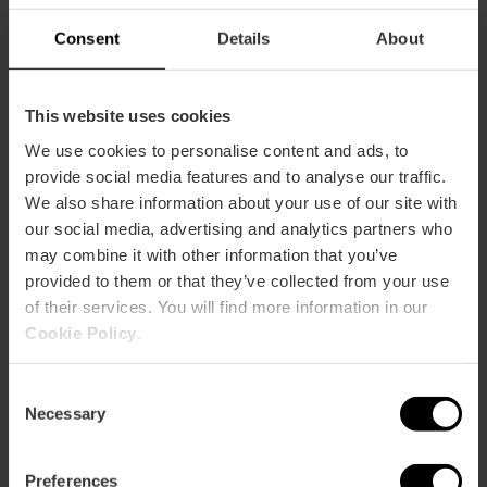
-20%
Consent
Details
About
This website uses cookies
We use cookies to personalise content and ads, to
Com arribar
provide social media features and to analyse our traffic.
We also share information about your use of our site with
our social media, advertising and analytics partners who
Metro
may combine it with other information that you’ve
L1,
L2,
L3,
L5,
L9
provided to them or that they’ve collected from your use
Bus
of their services. You will find more information in our
7,
11,
27,
60,
62,
73
Cookie Policy
.
Calle Hospital, 7 46001 València
Consent
Necessary
Selection
Preferences