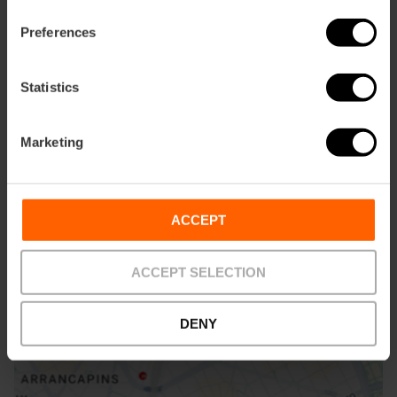
Preferences
Statistics
Marketing
ose
ebar
p
ACCEPT
Bekijk kaart
r
ation
ACCEPT SELECTION
DENY
Routebeschrijving