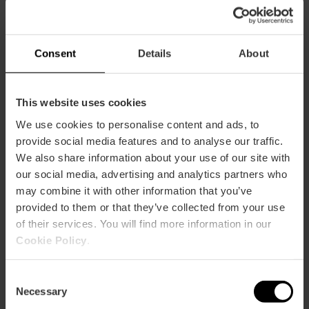
10:00 – 13:30 uur / 16:00 – 19:00 uur Maandag tot
vrijdag
Valencia Tourist Card Korting
Consent
Details
About
-20%
This website uses cookies
We use cookies to personalise content and ads, to
provide social media features and to analyse our traffic.
We also share information about your use of our site with
Hoe te arriveren
our social media, advertising and analytics partners who
may combine it with other information that you’ve
Metro
provided to them or that they’ve collected from your use
L1,
L2,
L3,
L5,
L9
of their services. You will find more information in our
Cookie Policy
.
Bus
7,
11,
27,
60,
62,
73
Consent
Necessary
Selection
Calle Hospital, 7 46001 València