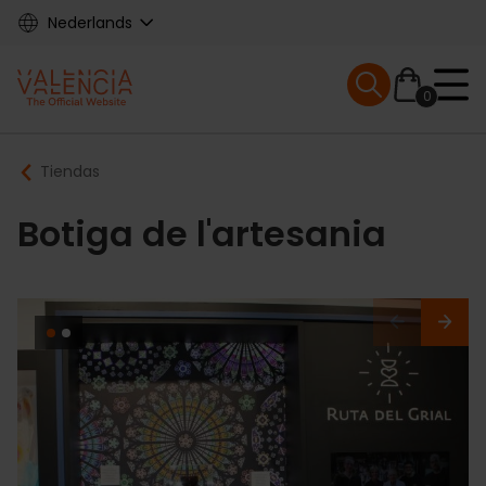
Skip
Nederlands
to
main
Mobile menu ex
content
0
Main
Breadcrumb
Tiendas
navigation
Botiga de l'artesania