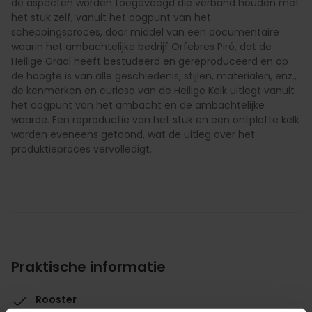
de aspecten worden toegevoegd die verband houden met
het stuk zelf, vanuit het oogpunt van het
scheppingsproces, door middel van een documentaire
waarin het ambachtelijke bedrijf Orfebres Piró, dat de
Heilige Graal heeft bestudeerd en gereproduceerd en op
de hoogte is van alle geschiedenis, stijlen, materialen, enz.,
de kenmerken en curiosa van de Heilige Kelk uitlegt vanuit
het oogpunt van het ambacht en de ambachtelijke
waarde. Een reproductie van het stuk en een ontplofte kelk
worden eveneens getoond, wat de uitleg over het
produktieproces vervolledigt.
Praktische informatie
Rooster