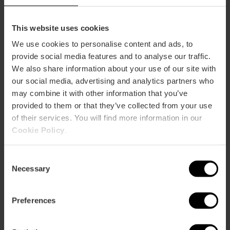
Prijs: €15. Verlaagd tarief: €12.
Exclusief bezoek: gericht op groepen van 1 tot 20
This website uses cookies
personen. Prijs € 60.
We use cookies to personalise content and ads, to
Valencia Tourist Card Korting
provide social media features and to analyse our traffic.
20% Korting VLC Tourist Card
We also share information about your use of our site with
our social media, advertising and analytics partners who
may combine it with other information that you’ve
provided to them or that they’ve collected from your use
of their services. You will find more information in our
Cookie Policy
.
Diensten
Consent
Necessary
Cafetaria
Selection
Terras / Balkon
Preferences
Aangepaste toiletten
Winkel