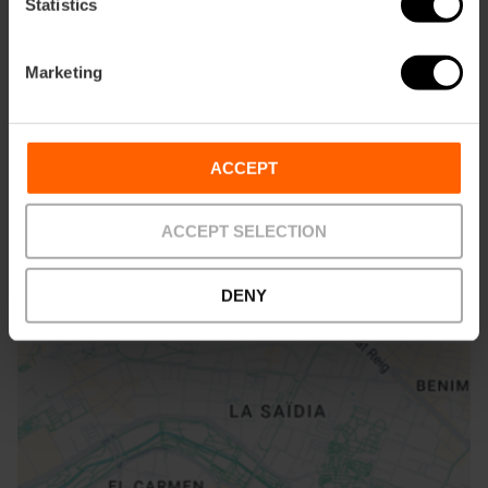
Statistics
Marketing
Hoe te arriveren
ACCEPT
Bus
ACCEPT SELECTION
4,
6,
8,
10,
11,
16,
26,
28,
31,
32,
70,
71,
81,
C1
DENY
Calle del Mar, 31, Valencia, España