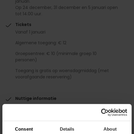
januari.
Op 24 december, 31 december en 5 januari open
tot 14.00 uur.
Tickets
Vanaf 1 januari
Algemene toegang: € 12
Groepsentree: € 10 (minimale groep 10
personen)
Toegang is gratis op woensdagmiddag (met
voorafgaande reservering)
Nuttige informatie
Rondleidingen: van dinsdag tot en met zondag
om 10:30 uur. Dinsdag, donderdag, vrijdag en
zaterdag om 17:00 uur in het Spaans; en
woensdag om 10:30 uur in het Engels.
Consent
Details
About