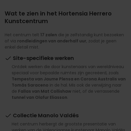
Wat te zien in het Hortensia Herrero
Kunstcentrum
Het centrum telt
17 zalen
die je zelfstandig kunt bezoeken
of via
rondleidingen van anderhalf uur
, zodat je geen
enkel detail mist.
Site-specifieke werken
Ontdek werken die door kunstenaars van wereldniveau
speciaal voor bepaalde ruimtes zijn gecreëerd, zoals
Tempesta van Jaume Plensa en Corona Australis van
Tomás Saraceno
in de hal. Mis ook de verwijzing naar
de
Fallas van Mat Collishaw
niet, of de verrassende
tunnel van Olafur Eliasson
.
Collectie Manolo Valdés
Het centrum herbergt de grootste presentatie van
werken van de Valenciaanse kunstenaar Manolo Valdés,