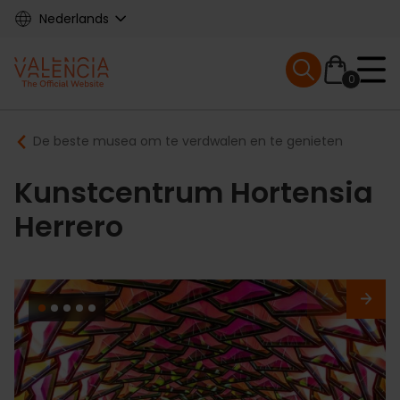
Skip
Nederlands
to
main
Mobile menu ex
content
0
Main
Breadcrumb
De beste musea om te verdwalen en te genieten
navigation
Kunstcentrum Hortensia
Herrero