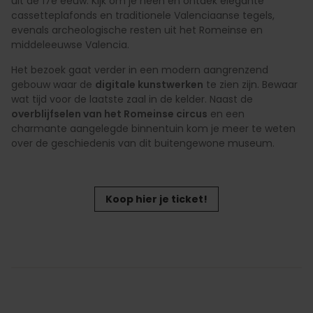
uit de 17e eeuw. Kijk om je heen en ontdek elegante
cassetteplafonds en traditionele Valenciaanse tegels,
evenals archeologische resten uit het Romeinse en
middeleeuwse Valencia.
Het bezoek gaat verder in een modern aangrenzend
gebouw waar de
digitale kunstwerken
te zien zijn. Bewaar
wat tijd voor de laatste zaal in de kelder. Naast de
overblijfselen van het Romeinse circus
en een
charmante aangelegde binnentuin kom je meer te weten
over de geschiedenis van dit buitengewone museum.
Koop hier je ticket!