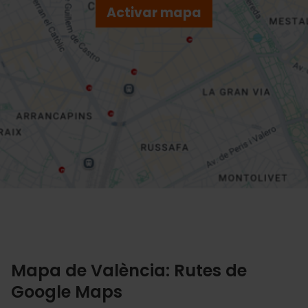
Activar mapa
tion
Mapa de València: Rutes de
Google Maps