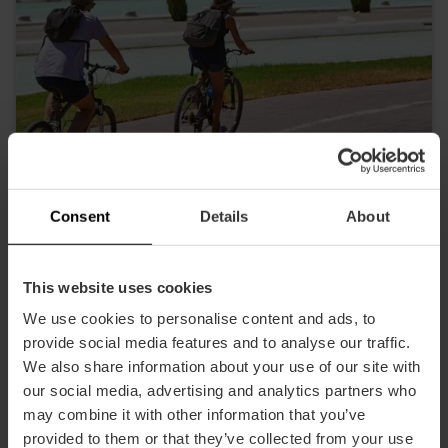
Consent
Details
About
Rutes en bicicleta per a conéixer la ciutat
This website uses cookies
We use cookies to personalise content and ads, to
provide social media features and to analyse our traffic.
We also share information about your use of our site with
our social media, advertising and analytics partners who
may combine it with other information that you’ve
provided to them or that they’ve collected from your use