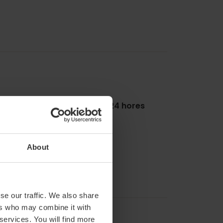
nat
Recepció 24 hores
Cafeteria
About
se our traffic. We also share
ers who may combine it with
 services. You will find more