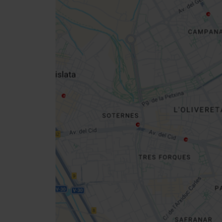
Close
sidebar
map
Get
your
location
Direccions