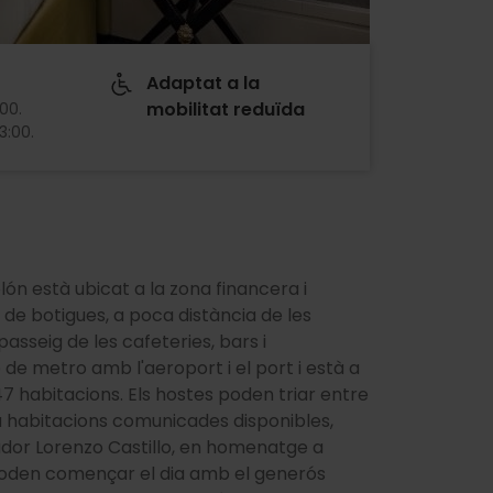
Adaptat a la
mobilitat reduïda
:00
.
13:00
.
ón està ubicat a la zona financera i
e de botigues, a poca distància de les
passeig de les cafeteries, bars i
 de metro amb l'aeroport i el port i està a
47 habitacions. Els hostes poden triar entre
ha habitacions comunicades disponibles,
ador Lorenzo Castillo, en homenatge a
tes poden començar el dia amb el generós