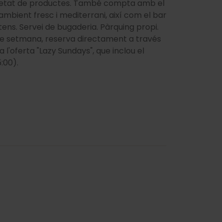
varietat de productes. També compta amb el
ambient fresc i mediterrani, així com el bar
tens. Servei de bugaderia. Pàrquing propi.
 de setmana, reserva directament a través
 l'oferta "Lazy Sundays", que inclou el
:00).