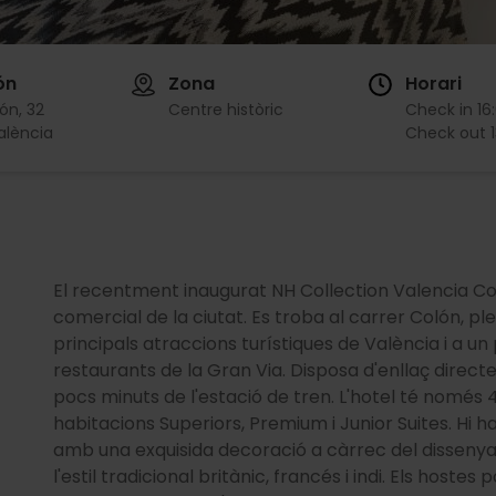
ón
Zona
Horari
ón, 32
Centre històric
Check in
16
alència
Check out
El recentment inaugurat NH Collection Valencia Col
comercial de la ciutat. Es troba al carrer Colón, pl
principals atraccions turístiques de València i a un 
restaurants de la Gran Via. Disposa d'enllaç directe
pocs minuts de l'estació de tren. L'hotel té només 
habitacions Superiors, Premium i Junior Suites. Hi 
amb una exquisida decoració a càrrec del disseny
l'estil tradicional britànic, francés i indi. Els hos