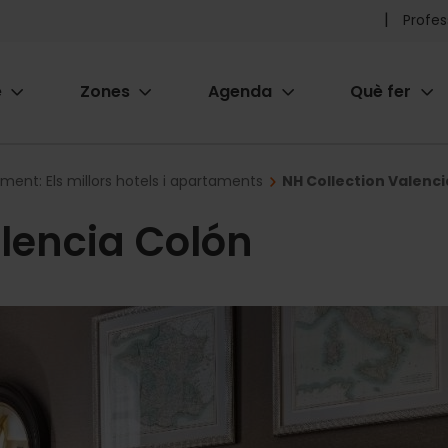
Pr
Profes
he
e
Zones
Agenda
Què fer
me
ion
ament: Els millors hotels i apartaments
NH Collection Valenci
alencia Colón