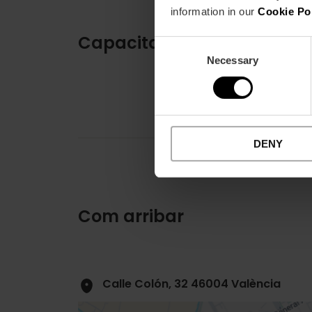
information in our
Cookie Po
Capacitat
Consent
Necessary
Selection
DENY
Com arribar
Calle Colón, 32 46004 València