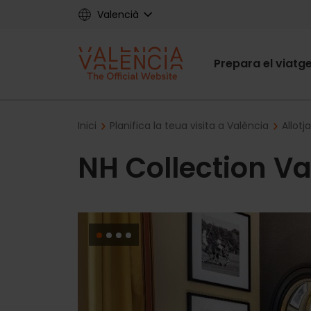
Skip
Valencià
to
main
Main
content
Prepara el viatg
navigat
Breadcrumb
Inici
Planifica la teua visita a València
Allotj
NH Collection V