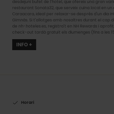
desdejuni bufet de l'hotel, que ofereix una gran 
restaurant Sonata32, que serveix cuina local en un 
Caraacara, ideal per relaxar-se després d'un dia in
Gimnàs. Si t'allotges amb nosaltres durant el cap
de nh-hoteles.es, registra't en NH Rewards i aprofita
check-out tardà gratuït els diumenges (fins a les 15
INFO +
Horari
.