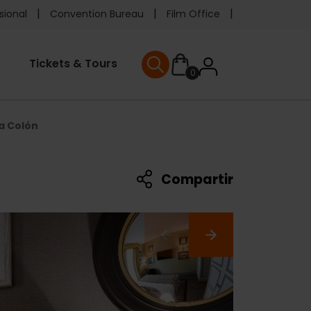
e
sional
Convention Bureau
Film Office
ader
User
Tickets & Tours
0
nu
User menu
accoun
a Colón
menu
Compartir