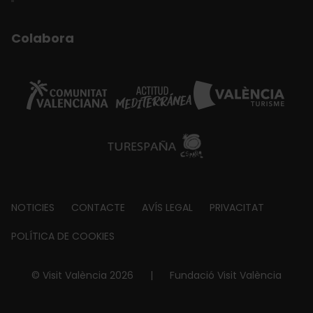
Colabora
Footer
NOTICIES
CONTACTE
AVÍS LEGAL
PRIVACITAT
about
POLÍTICA DE COOKIES
© Visit València 2026
|
Fundació Visit València