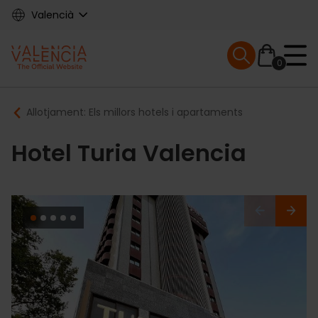
Skip
Valencià
to
main
Mobile menu ex
content
0
Main
Breadcrumb
Allotjament: Els millors hotels i apartaments
navigation
Hotel Turia Valencia