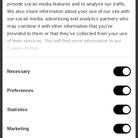
provide social media features and to analyse our traffic.
Audit:
239
We also share information about your use of our site with
School:
150
our social media, advertising and analytics partners who
Banquet:
232
Cocktail:
330
may combine it with other information that you’ve
provided to them or that they’ve collected from your use
CASTELLÓN (I)
of their services. You will find more information in our
m2:
124
Cookie Policy
.
Audit:
90
School:
27
Consent
Banquet:
100
Necessary
Cocktail:
150
Selection
CASTELLÓN (II)
Preferences
m2:
173
Audit:
110
School:
42
Statistics
Banquet:
120
Cocktail:
150
Marketing
CASTELLÓN (I + II)