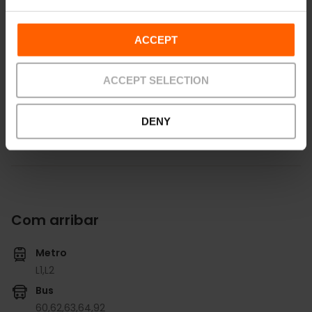
m2:
297
Audit:
250
School:
150
ACCEPT
Banquet:
200
Cocktail:
220
ACCEPT SELECTION
Veure tots els salons
DENY
Com arribar
Metro
L1,
L2
Bus
60,
62,
63,
64,
92