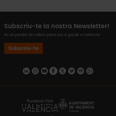
Subscriu-te la nostra Newsletter!
No et perdes els millors plans per a gaudir a València!
Subscriu-te
https://www.linkedin.com/company/turismo-valencia/mycompany/
https://www.instagram.com/visit_valencia/
https://www.youtube.com/user/Turisvale
https://www.facebook.com/turismov
https://twitter.com/Valenciatu
https://vimeo.com/visitva
https://open.spotif
https://api.whatsapp.com/se
https://fundacion.visitvalencia.com/