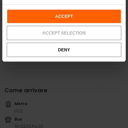
m2:
297
Audit:
250
School:
150
ACCEPT
Banquet:
200
Cocktail:
220
ACCEPT SELECTION
Visualizza tutte le sale
DENY
Come arrivare
Metro
L1,
L2
Bus
60,
62,
63,
64,
92