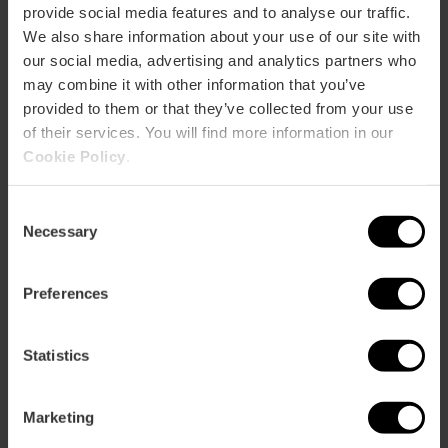
provide social media features and to analyse our traffic.
Audit:
239
We also share information about your use of our site with
School:
150
our social media, advertising and analytics partners who
Banquet:
232
Cocktail:
330
may combine it with other information that you’ve
provided to them or that they’ve collected from your use
CASTELLÓN (I)
of their services. You will find more information in our
m2:
124
Cookie Policy
.
Audit:
90
School:
27
Consent
Banquet:
100
Necessary
Cocktail:
150
Selection
CASTELLÓN (II)
Preferences
m2:
173
Audit:
110
School:
42
Statistics
Banquet:
120
Cocktail:
150
Marketing
CASTELLÓN (I + II)