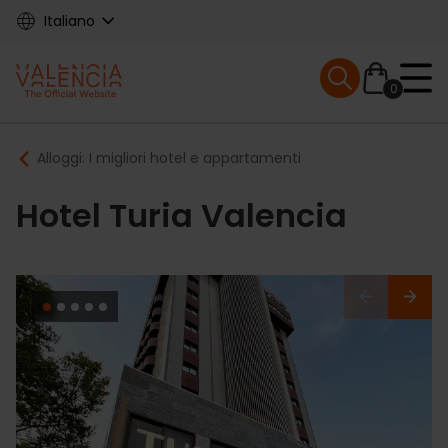
Skip
Italiano
to
main
Mobile menu ex
content
0
Main
Breadcrumb
Alloggi: I migliori hotel e appartamenti
navigation
Hotel Turia Valencia