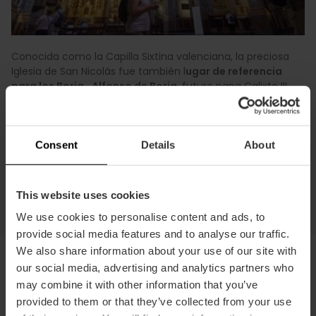
Conocida como la Capilla Sixtina valenciana, la preciosa
Iglesia de San Nicolás fue también l
ugar de referencia
para los Borja
.
Alfonso de Borja
, futuro papa Calixto III,
fue r
ector de la parroquia en el siglo XV
y bajo su
dirección se impulsó una profunda reconstrucción que dio
al templo su carácter gótico actual.
Consent
Details
About
Visítala
This website uses cookies
We use cookies to personalise content and ads, to
provide social media features and to analyse our traffic.
We also share information about your use of our site with
our social media, advertising and analytics partners who
may combine it with other information that you’ve
También te puede interesar
provided to them or that they’ve collected from your use