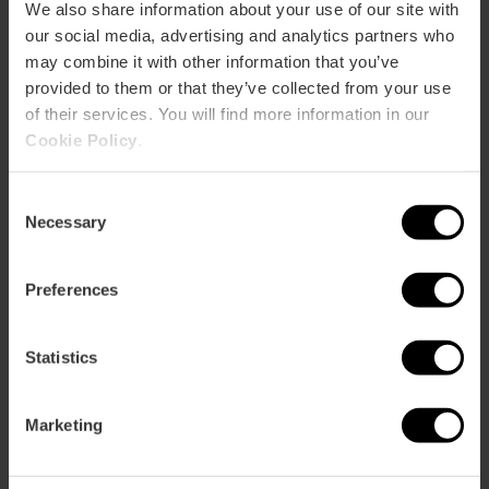
VISITANTS
We also share information about your use of our site with
our social media, advertising and analytics partners who
may combine it with other information that you’ve
provided to them or that they’ve collected from your use
of their services. You will find more information in our
Cookie Policy
.
Com arribar
Consent
Necessary
Selection
Preferences
PLAZA DEL ROSARIO 3
Statistics
Marketing