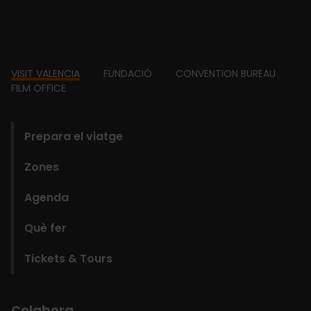
Footer
VISIT VALENCIA
FUNDACIÓ
CONVENTION BUREAU
FILM OFFICE
domains
Prepara el viatge
Zones
Agenda
Què fer
Tickets & Tours
Colabora