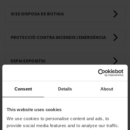
SI ES DISPOSA DE BOTIGA
PROTECCIÓ CONTRA INCENDIS I EMERGÈNCIA
ESPAI EXPOSITIU
ACTIVITATS PEDAGÒGIQUES
Consent
Details
About
FORMACIÓ
This website uses cookies
We use cookies to personalise content and ads, to
provide social media features and to analyse our traffic.