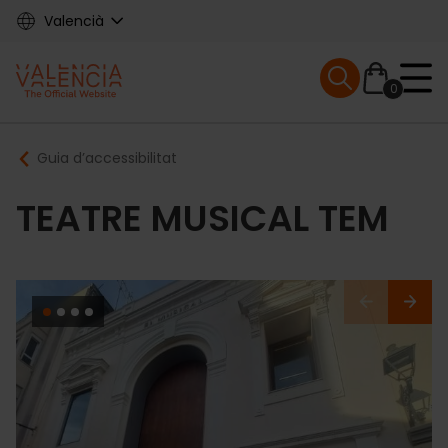
Skip
Valencià
to
main
Mobile menu ex
content
0
Main
Breadcrumb
Guia d’accessibilitat
navigation
TEATRE MUSICAL TEM